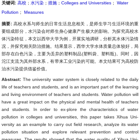
关键词:
高校
；
水污染
；
措施
；
Colleges and Universities
；
Water
Pollution
；
Measures
摘要:
高校水系与师生的日常生活息息相关，是师生学习生活环境的重
要组成部分，水污染会对师生身心健康产生极大的影响。为探究高校水
体污染特征，本文以西华大学为例，开展实地调研，分析其水体污染情
况，并探究相关防治措施。结果显示，西华大学水体质量总体较好，局
部存在白色污染，主要为丢弃的塑料制品(塑料袋、塑料瓶)。同时，因
沱江支流为其外部水系，有带来工业污染的可能。本文结果可为高校防
治水污染提供借鉴价值。
Abstract:
The university water system is closely related to the daily
life of teachers and students, and is an important part of the learning
and living environment of teachers and students. Water pollution will
have a great impact on the physical and mental health of teachers
and students. In order to ex-plore the characteristics of water
pollution in colleges and universities, this paper takes Xihua Uni-
versity as an example to carry out field research, analyze its water
pollution situation and explore relevant prevention and control
measures. The results showed that the water quality of Xihua Uni-