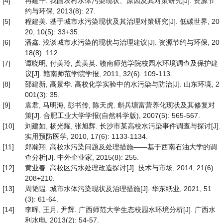
[4]
冉建平. 我国农村水体污染现状、原因及其对策研究[J]. 资源节
约与环保, 2013(8): 27.
[5]
程建美. 基于城市水污染现状及其治理对策研究[J]. 低碳世界, 20
20, 10(5): 33+35.
[6]
潘鑫. 浅谈城市水污染的现状与治理建议[J]. 资源节约与环保, 20
18(8): 112.
[7]
谭晓明, 付美玲, 龚美英. 赣南师范学院校园水环境调查及保护建
议[J]. 赣南师范学院学报, 2011, 32(6): 109-113.
[8]
邵建新, 高景华. 高校化学实验中的水污染与防治[J]. 山东环境, 2
001(3): 35.
[9]
袁君, 马明海, 彭书传, 陈天虎. 斛兵塘富营养化现状及其修复对
策[J]. 合肥工业大学学报(自然科学版), 2007(5): 565-567.
[10]
刘建如, 杨光耀, 张旭辉. 长沙市某高校水污染事件调查与探讨[J].
实用预防医学, 2010, 17(6): 1133-1134.
[11]
郑瀚翔. 高校水污染问题及处理措施——基于西南石油大学的调
查分析[J]. 中外企业家, 2015(8): 255.
[12]
黄业春. 高校区污水处理改造探讨[J]. 技术与市场, 2014, 21(6):
208+210.
[13]
周韬韫. 城市水体污染现状及治理措施[J]. 华东纸业, 2021, 51
(3): 61-64.
[14]
李晖, 王月, 尹辉. 广西师范大学生态校园水环境分析[J]. 广西水
利水电, 2013(2): 54-57.