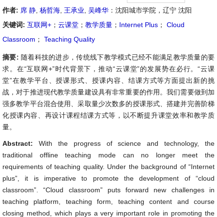
作者:
席 静
,
杨哲海
,
王承业
,
吴峰华
：沈阳城市学院，辽宁 沈阳
关键词:
互联网+
；
云课堂
；
教学质量
；
Internet Plus
；
Cloud
Classroom
；
Teaching Quality
摘要:
随着科技的进步，传统线下教学模式已经不能满足教学质量的要
求。在“互联网+”时代背景下，推动“云课堂”的发展势在必行。“云课
堂”在教学平台、授课形式、授课内容、结课方式等方面提出新的挑
战，对于推进现代教学质量建设具有非常重要的作用。我们需要做到加
强多教学平台混合使用、采取量少次数多的授课形式、搭建并完善阶梯
化授课内容、再设计课程结课方式等，以不断提升课堂效率和教学质
量。
Abstract:
With the progress of science and technology, the
traditional offline teaching mode can no longer meet the
requirements of teaching quality. Under the background of “Internet
plus”, it is imperative to promote the development of “cloud
classroom”. “Cloud classroom” puts forward new challenges in
teaching platform, teaching form, teaching content and course
closing method, which plays a very important role in promoting the