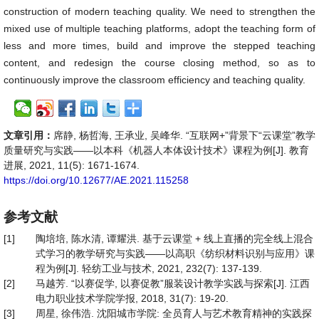
construction of modern teaching quality. We need to strengthen the
mixed use of multiple teaching platforms, adopt the teaching form of
less and more times, build and improve the stepped teaching
content, and redesign the course closing method, so as to
continuously improve the classroom efficiency and teaching quality.
文章引用：
席静, 杨哲海, 王承业, 吴峰华. “互联网+”背景下“云课堂”教学
质量研究与实践——以本科《机器人本体设计技术》课程为例[J]. 教育
进展, 2021, 11(5): 1671-1674.
https://doi.org/10.12677/AE.2021.115258
参考文献
[1]
陶培培, 陈水清, 谭耀洪. 基于云课堂 + 线上直播的完全线上混合
式学习的教学研究与实践——以高职《纺织材料识别与应用》课
程为例[J]. 轻纺工业与技术, 2021, 232(7): 137-139.
[2]
马越芳. “以赛促学, 以赛促教”服装设计教学实践与探索[J]. 江西
电力职业技术学院学报, 2018, 31(7): 19-20.
[3]
周星, 徐伟浩. 沈阳城市学院: 全员育人与艺术教育精神的实践探