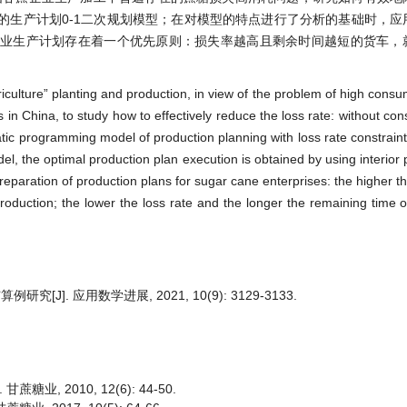
的生产计划0-1二次规划模型；在对模型的特点进行了分析的基础时，应
企业生产计划存在着一个优先原则：损失率越高且剩余时间越短的货车，
。
iculture” planting and production, in view of the problem of high consu
in China, to study how to effectively reduce the loss rate: without con
ic programming model of production planning with loss rate constraint 
del, the optimal production plan execution is obtained by using interior 
e preparation of production plans for sugar cane enterprises: the higher t
production; the lower the loss rate and the longer the remaining time o
. 应用数学进展, 2021, 10(9): 3129-3133.
, 2010, 12(6): 44-50.