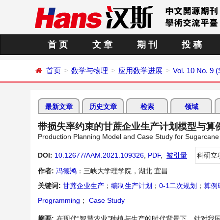
首 页
文 章
期 刊
投 稿
首页
数学与物理
应用数学进展
Vol. 10 No. 9 
最新文章
历史文章
检索
领域
带损失率约束的甘蔗企业生产计划模型与算
Production Planning Model and Case Study for Sugarcane 
DOI:
10.12677/AAM.2021.109326
,
PDF
,
被引量
科研立
作者:
冯德鸿
：三峡大学理学院，湖北 宜昌
关键词:
甘蔗企业生产
；
编制生产计划
；
0-1二次规划
；
算例
Programming
；
Case Study
摘要:
在现代“智慧农业”种植与生产的时代背景下，针对