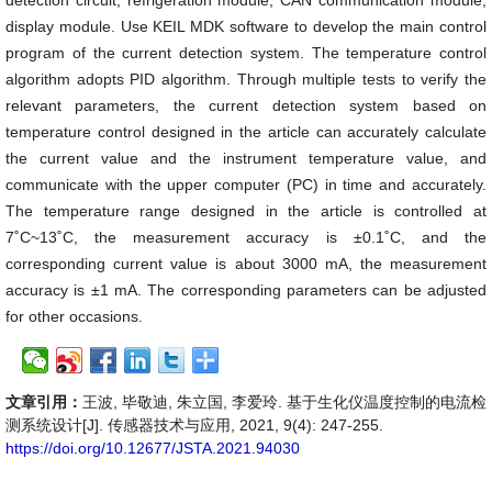
detection circuit, refrigeration module, CAN communication module,
display module. Use KEIL MDK software to develop the main control
program of the current detection system. The temperature control
algorithm adopts PID algorithm. Through multiple tests to verify the
relevant parameters, the current detection system based on
temperature control designed in the article can accurately calculate
the current value and the instrument temperature value, and
communicate with the upper computer (PC) in time and accurately.
The temperature range designed in the article is controlled at
7˚C~13˚C, the measurement accuracy is ±0.1˚C, and the
corresponding current value is about 3000 mA, the measurement
accuracy is ±1 mA. The corresponding parameters can be adjusted
for other occasions.
文章引用：
王波, 毕敬迪, 朱立国, 李爱玲. 基于生化仪温度控制的电流检
测系统设计[J]. 传感器技术与应用, 2021, 9(4): 247-255.
https://doi.org/10.12677/JSTA.2021.94030