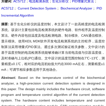
关键词:
ACS712
；
电流检测系统
；
生化分析仪
；
PID增量式算法
；
ACS712
；
Current Detection System
；
Biochemical Analyzer
；
PID
Incremental Algorithm
摘要:
基于生化分析仪的温度控制，本文设计了一款高精度的电流检测
系统。该设计主要包括电流检测系统的硬件电路、软件程序及温度控制
算法。硬件内容包括温度及电流检测电路、制冷模块、CAN通信模块、
显示模块。使用KEIL MDK软件开发电流检测系统的主控程序，温度控
制算法采用增量式PID算法。通过多次测试验证相关参数，文中设计的
基于温度控制的电流检测系统能够准确计算当前电流值与仪器温度值，
及时准确与上位机(PC)通信。文中设计的温度范围控制在7
℃~13℃，测
量精度±0.1℃，相对应的电流初始值大约在3000 mA左右，测量精度±1
mA；可调节相应参数适用于其他场合。
Abstract:
Based on the temperature control of the biochemical
analyzer, a high-precision current detection system is designed in
this paper. The design mainly includes the hardware circuit, software
program and temperature control algorithm of the current detection
system. The hardware content includes temperature and current