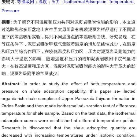
关键词:
等温吸附
；
温度
；
压力
；
Isothermal Adsorption; Temperature;
Pressure
摘要:
为了研究不同温度和压力共同对泥页岩吸附性能的影响，本文通
过选取鄂尔多斯盆地上古生界太原组富有机质泥页岩样品进行了不同温
度下的等温吸附实验，得到不同温度点的等温吸附曲线。研究发现，在
等压条件下，泥页岩吸附甲烷气量随着温度的增加呈线性减少，在温度
和压力的综合作用下，在较低温度和压力区，压力对泥页岩吸附能力的
影响大于温度的影响，随着温度和压力的增加泥页岩吸附甲烷气量增
大；在较高温度和压力区，温度对泥页岩吸附能力的影响大于压力的影
响，泥页岩吸附甲烷气量减少。
Abstract:
In order to study the effect of both temperature and
pressure on shale adsorption capability, this paper se- lected
organic-rich shale samples of Upper Paleozoic Taiyuan formation in
Ordos Basin and then made isothermal ad- sorption test of difference
temperature for shale sample. Based on the test data, the isothermal
adsorption curves were established at different temperature points.
Research is discovered that the shale adsorption quantity are
decreased with increasing temperatures under isotonic condition.