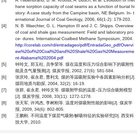
[3]
A. Hildenbrand, B. M. Krooss, A. Busch, et al. Evolution of met
hane sorption capacity of coal seams as a function of burial hi
story: A case study from the Campine basin, NE Belgium. In- t
ernational Journal of Coal Geology, 2006, 66(1-2): 179-203.
[4]
N. B. Waechter, G. L. Hampton III and J. C. Shipps. Overview
of coal and shale gas measurement: Field and laboratory pro
ce- dures. International Coalbed Methane Symposium, 2004.
http://corelab.com/rd/entradageo/pdf/EntradaGeo_pdf/Overvi
ew%20of%20Coal%20and%20Shale%20Gas%20Measureme
nt-Alabama%202004.pdf
[5]
钟玲文, 郑玉柱, 员争荣等. 煤在温度和压力综合影响下的吸附性
能及含气量预测[J]. 煤炭学报, 2002, 27(6): 581-584.
[6]
张庆玲, 崔永君, 曹利戈. 煤的等温吸附实验中各因素影响分析[J].
煤田地质与勘探, 2004, 32(2): 16-19.
[7]
张群, 崔永君, 钟玲文等. 煤吸附甲烷的温度–压力综合吸附模型
[J]. 煤炭学报, 2008, 33(11): 1272-1278.
[8]
张天军, 许鸿杰, 李树刚等. 温度对煤吸附性能的影响[J]. 煤炭学
报, 2009, 34(6): 802-805.
[9]
王鹏刚. 不同温度下煤层气吸附/解吸特征的实验研究[D]. 西安科
技大学, 2010.