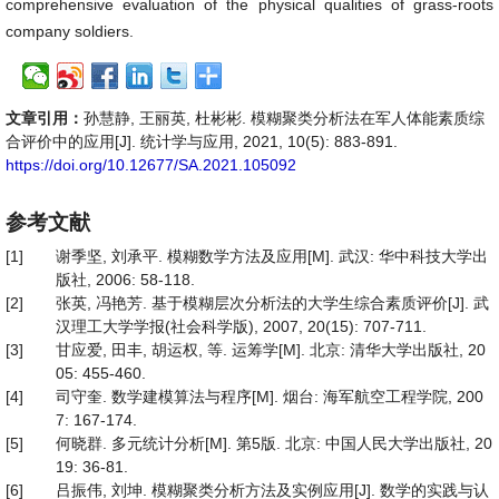
comprehensive evaluation of the physical qualities of grass-roots
company soldiers.
文章引用：
孙慧静, 王丽英, 杜彬彬. 模糊聚类分析法在军人体能素质综
合评价中的应用[J]. 统计学与应用, 2021, 10(5): 883-891.
https://doi.org/10.12677/SA.2021.105092
参考文献
[1]
谢季坚, 刘承平. 模糊数学方法及应用[M]. 武汉: 华中科技大学出
版社, 2006: 58-118.
[2]
张英, 冯艳芳. 基于模糊层次分析法的大学生综合素质评价[J]. 武
汉理工大学学报(社会科学版), 2007, 20(15): 707-711.
[3]
甘应爱, 田丰, 胡运权, 等. 运筹学[M]. 北京: 清华大学出版社, 20
05: 455-460.
[4]
司守奎. 数学建模算法与程序[M]. 烟台: 海军航空工程学院, 200
7: 167-174.
[5]
何晓群. 多元统计分析[M]. 第5版. 北京: 中国人民大学出版社, 20
19: 36-81.
[6]
吕振伟, 刘坤. 模糊聚类分析方法及实例应用[J]. 数学的实践与认