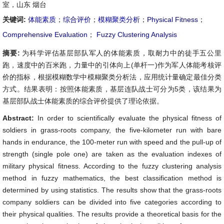
室，山东 烟台
关键词:
体能素质
；
综合评价
；
模糊聚类分析
；
Physical Fitness
；
Comprehensive Evaluation
；
Fuzzy Clustering Analysis
摘要:
为科学评估基层部队军人的体能素质，取耐力中的徒手五公里
跑，速度中的百米跑，力量中的引体向上(单杆一)作为军人体能考核评
价的指标，根据模糊数学中模糊聚类分析法，应用统计量确定最佳分类
方式。结果表明：按照体能素质，基层连队战士可分为5类，该结果为
基层部队战士体能素质的综合评价提供了理论依据。
Abstract:
In order to scientifically evaluate the physical fitness of
soldiers in grass-roots company, the five-kilometer run with bare
hands in endurance, the 100-meter run with speed and the pull-up of
strength (single pole one) are taken as the evaluation indexes of
military physical fitness. According to the fuzzy clustering analysis
method in fuzzy mathematics, the best classification method is
determined by using statistics. The results show that the grass-roots
company soldiers can be divided into five categories according to
their physical qualities. The results provide a theoretical basis for the