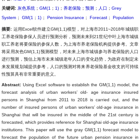
关键词:
灰色系统
；
GM(1
；
1)
；
养老保险
；
预测
；
人口
；
Grey
System
；
GM(1
；
1)
；
Pension Insurance
；
Forecast
；
Population
摘要:
运用Excel软件建立GM(1,1)模型，对上海市2011~2018年城镇职
工养老保险参保人员进行预测分析，预测未来到21世纪中叶上海市城镇
职工养老将要保险的参保人数，为上海市养老保险机构提供参考。文章
将采用灰色GM(1,1)预测模型，对未来上海市城镇参与养老保险的人口
进行预测，预估上海市未来城镇老年人口的变化趋势，为政府在制定未
来发展规划城提供参考，人口的预测对将来养老保险基金收支的可持续
性预算具有非常重要的意义。
Abstract:
Using Excel software to establish the GM(1,1) model, the
forecast analysis of urban workers’ old- age insurance insured
persons in Shanghai from 2011 to 2018 is carried out, and the
number of insured persons of urban workers’ old-age insurance in
Shanghai that will be insured in the middle of the 21st century is
forecasted, which provides reference for Shanghai old-age insurance
institutions. This paper will use the gray GM(1,1) forecast model to
forecast the population of the future urban pension insurance in