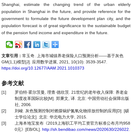
Shanghai, estimate the changing trend of the urban elderly
population in Shanghai in the future, and provide reference for the
government to formulate the future development plan city, and the
population forecast is of great significance to the sustainable budget
of the pension fund income and expenditure in the future.
文章引用：
常玉奇. 上海市城镇养老保险人口预测分析——基于灰色
GM(1,1)模型[J]. 应用数学进展, 2021, 10(10): 3539-3547.
https://doi.org/10.12677/AAM.2021.1010373
参考文献
[1]
罗伯特∙霍尔茨曼, 理查∙德欣茨. 21世纪的老年收入保障: 养老金
制度改革国际比较[M]. 郑秉文, 译. 北京: 中国劳动社会保障出版
社, 2006.
[2]
刘峻. 灰色预测控制对燃煤锅炉氮氧化物排放控制的应用[D]: [硕
士学位论文]. 北京: 华北电力大学, 2015.
[3]
上海本地宝发布《2019上海职工平均工资官方标准公布月均958
0元》[EB/OL].
http://sh.bendibao.com/news/2020630/226022.