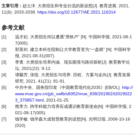
文章引用：
赵士洋. 大类招生和专业分流的新设想[J]. 教育进展, 2021,
11(6): 2033-2038.
https://doi.org/10.12677/AE.2021.116314
参考文献
[1]
温才妃. 大类招生何以遭遇“滑铁卢” [N]. 中国科学报, 2021-08-1
7(005).
[2]
郭英剑. 建立本科生院制让大学教育变为“一盘棋” [N]. 中国科学
报, 2021-08-31(007).
[3]
李查. 大类招生培养内涵、现实困境与路径探析[J]. 教育教学论
坛, 2021(22): 9-12.
[4]
谭颖芳, 张悦. 大类招生与培养: 历程、方案与走向[J]. 教育发展
研究, 2021, 41(Z1): 81-91.
[5]
中共中央、国务院印发《中国教育现代化2035》[EB/OL].
http://
www.moe.gov.cn/jyb_xwfb/s6052/moe_838/201902/t2019022
3_370857.html
, 2021-01-25.
[6]
熊李力. 跨学科能力培养应成通识教育新使命[N]. 中国科学报, 2
021-08-17(005).
[7]
钱学敏. 钱学森大成智慧教育的设想[N]. 光明日报, 2008-10-16
(010).