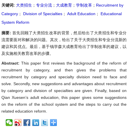
关键词:
大类招生
；
专业分流
；
大成教育
；
学制改革
；
Recruitment by
Category
；
Division of Specialties
；
Adult Education
；
Educational
System Reform
摘要:
首先回顾了大类招生改革的背景，然后给出了大类招生和专业分
流需要面对和解决的问题。其次，给出了关于大类招生和专业分流新的
建议和其优点。最后，基于钱学森大成教育给出了学制改革的建议，以
及实施相关教育改革的步骤。
Abstract:
This paper first reviews the background of the reform of
recruitment by category, and then gives the problems that
recruitment by category and specialty division need to face and
solve. Secondly, new suggestions and advantages about recruitment
by category and division of specialties are given. Finally, based on
Qian Xuesen’s adult education, this paper gives some suggestions
on the reform of the school system and the steps to carry out the
related education reform.