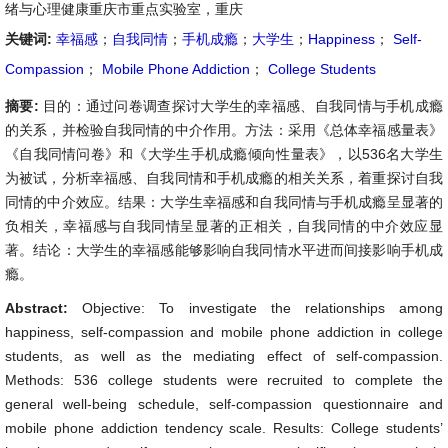
绪与心理健康重庆市重点实验室，重庆
关键词:
幸福感
；
自我同情
；
手机成瘾
；
大学生
；
Happiness
；
Self-
Compassion
；
Mobile Phone Addiction
；
College Students
摘要:
目的：通过问卷调查探讨大学生的幸福感、自我同情与手机成瘾
的关系，并检验自我同情的中介作用。方法：采用《总体幸福感量表》
《自我同情问卷》和《大学生手机成瘾倾向性量表》，以536名大学生
为被试，分析幸福感、自我同情和手机成瘾的相关关系，着重探讨自我
同情的中介效应。结果：大学生幸福感和自我同情与手机成瘾呈显著的
负相关，幸福感与自我同情呈显著的正相关，自我同情的中介效应显
著。结论：大学生的幸福感能够影响自我同情水平进而间接影响手机成
瘾。
Abstract:
Objective: To investigate the relationships among
happiness, self-compassion and mobile phone addiction in college
students, as well as the mediating effect of self-compassion.
Methods: 536 college students were recruited to complete the
general well-being schedule, self-compassion questionnaire and
mobile phone addiction tendency scale. Results: College students’