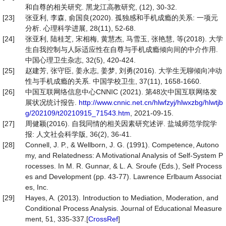
和自尊的相关研究. 黑龙江高教研究, (12), 30-32.
[23]
张亚利, 李森, 俞国良(2020). 孤独感和手机成瘾的关系: 一项元
分析. 心理科学进展, 28(11), 52-68.
[24]
张亚利, 陆桂芝, 宋相梅, 黄慧杰, 马雪玉, 张艳慧, 等(2018). 大学
生自我控制与人际适应性在自尊与手机成瘾倾向间的中介作用.
中国心理卫生杂志, 32(5), 420-424.
[25]
赵建芳, 张守臣, 姜永志, 姜梦, 刘勇(2016). 大学生无聊倾向冲动
性与手机成瘾的关系. 中国学校卫生, 37(11), 1658-1660.
[26]
中国互联网络信息中心CNNIC (2021). 第48次中国互联网络发
展状况统计报告.
http://www.cnnic.net.cn/hlwfzyj/hlwxzbg/hlwtjb
g/202109/t20210915_71543.htm
, 2021-09-15.
[27]
周健颖(2016). 自我同情的相关因素研究述评. 盐城师范学院学
报: 人文社会科学版, 36(2), 36-41.
[28]
Connell, J. P., & Wellborn, J. G. (1991). Competence, Autono
my, and Relatedness: A Motivational Analysis of Self-System P
rocesses. In M. R. Gunnar, & L. A. Sroufe (Eds.), Self Process
es and Development (pp. 43-77). Lawrence Erlbaum Associat
es, Inc.
[29]
Hayes, A. (2013). Introduction to Mediation, Moderation, and
Conditional Process Analysis. Journal of Educational Measure
ment, 51, 335-337.[
CrossRef
]