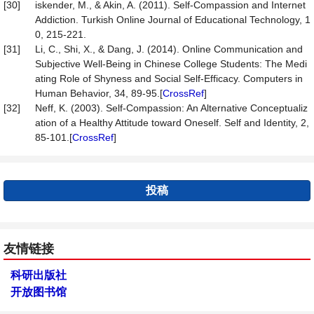
[30]
iskender, M., & Akin, A. (2011). Self-Compassion and Internet
Addiction. Turkish Online Journal of Educational Technology, 1
0, 215-221.
[31]
Li, C., Shi, X., & Dang, J. (2014). Online Communication and
Subjective Well-Being in Chinese College Students: The Medi
ating Role of Shyness and Social Self-Efficacy. Computers in
Human Behavior, 34, 89-95.[
CrossRef
]
[32]
Neff, K. (2003). Self-Compassion: An Alternative Conceptualiz
ation of a Healthy Attitude toward Oneself. Self and Identity, 2,
85-101.[
CrossRef
]
投稿
友情链接
科研出版社
开放图书馆