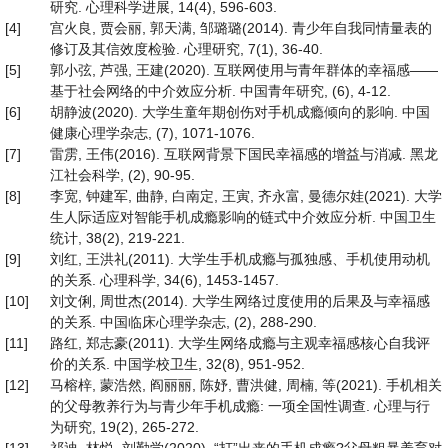
研究. 心理科学进展, 14(4), 596-603.
[4]
宫火良, 贾会丽, 郭天满, 邹璐璐(2014). 青少年自我同情量表的
修订及其信效度检验. 心理研究, 7(1), 36-40.
[5]
郭小弦, 芦强, 王建(2020). 互联网使用与青年群体的幸福感——
基于社会网络的中介效应分析. 中国青年研究, (6), 4-12.
[6]
胡静波(2020). 大学生童年期创伤对手机成瘾倾向的影响. 中国
健康心理学杂志, (7), 1071-1076.
[7]
雷雳, 王伟(2016). 互联网背景下国民幸福感的增益与消减. 黑龙
江社会科学, (2), 90-95.
[8]
李宽, 钟建军, 曲静, 白南定, 王寅, 齐永富, 曼德尔娃(2021). 大学
生人际适应对智能手机成瘾影响的链式中介效应分析. 中国卫生
统计, 38(2), 219-221.
[9]
刘红, 王洪礼(2011). 大学生手机成瘾与孤独感、手机使用动机
的关系. 心理科学, 34(6), 1453-1457.
[10]
刘文俐, 周世杰(2014). 大学生网络过度使用的后果及与幸福感
的关系. 中国临床心理学杂志, (2), 288-290.
[11]
路红, 郑志豪(2011). 大学生网络成瘾与主观幸福感核心自我评
价的关系. 中国学校卫生, 32(8), 951-952.
[12]
马榕梓, 蒙浩然, 阎丽丽, 陈妤, 曹洪健, 周楠, 等(2021). 手机相关
的父母教养行为与青少年手机成瘾: 一项全国性调查. 心理与行
为研究, 19(2), 265-272.