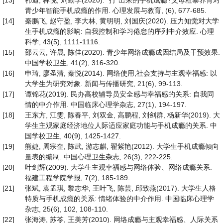
[13]
祁迪, 林悦, 刘勤学(2020). “打”出来的手机成瘾?父母粗暴养育对
青少年智能手机成瘾的作用. 心理发展与教育, (6), 677-685.
[14]
秦鹏飞, 赵守盈, 李大林, 黄明明, 刘国庆(2020). 压力知觉对大学
生手机成瘾的影响: 自我控制和学习倦怠的序列中介效应. 心理
科学, 43(5), 1111-1116.
[15]
邵云云, 许晟, 陈佳(2020). 青少年网络成瘾成因结局及干预效果.
中国学校卫生, 41(2), 316-320.
[16]
申琦, 廖圣清, 秦悦(2014). 网络使用,社会支持与主观幸福感: 以
大学生为研究对象. 新闻与传播研究, 21(6), 99-113.
[17]
谭锦花(2019). 民办高校辅导员安全感与幸福感的关系: 自我同
情的中介作用. 中国临床心理学杂志, 27(1), 194-197.
[18]
王东方, 江雯, 陈春平, 刘双金, 高鹏程, 刘剑群, 杨新华(2019). 大
学生主观家庭经济地位人际适应家庭功能与手机成瘾的关系. 中
国学校卫生, 40(9), 1425-1427.
[19]
熊婕, 周宗奎, 陈武, 游志麒, 翟紫艳(2012). 大学生手机成瘾倾向
量表的编制. 中国心理卫生杂志, 26(3), 222-225.
[20]
叶剑辉(2009). 大学生主观幸福感与网络体验、网络成瘾关系.
福建工程学院学报, 7(2), 185-189.
[21]
张斌, 袁孟琪, 黎志华, 王叶飞, 陈芸, 邱致燕(2017). 大学生人格
特质与手机成瘾的关系: 情绪体验的中介作用. 中国临床心理学
杂志, 25(6), 102, 108-110.
[22]
张海涛, 苏苓, 王美芳(2010). 网络成瘾与主观幸福感、人际关系