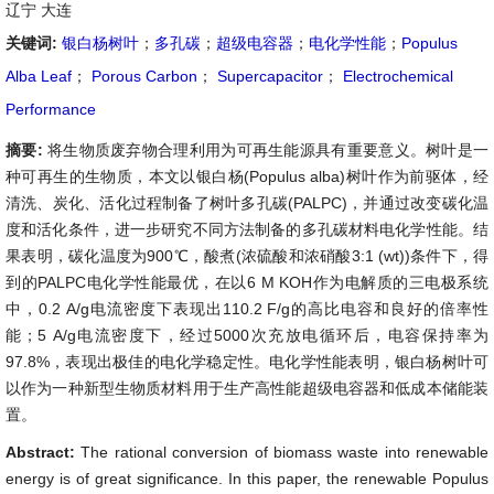
辽宁 大连
关键词:
银白杨树叶
；
多孔碳
；
超级电容器
；
电化学性能
；
Populus
Alba Leaf
；
Porous Carbon
；
Supercapacitor
；
Electrochemical
Performance
摘要:
将生物质废弃物合理利用为可再生能源具有重要意义。树叶是一
种可再生的生物质，本文以银白杨(Populus alba)树叶作为前驱体，经
清洗、炭化、活化过程制备了树叶多孔碳(PALPC)，并通过改变碳化温
度和活化条件，进一步研究不同方法制备的多孔碳材料电化学性能。结
果表明，碳化温度为900℃，酸煮(浓硫酸和浓硝酸3:1 (wt))条件下，得
到的PALPC电化学性能最优，在以6 M KOH作为电解质的三电极系统
中，0.2 A/g电流密度下表现出110.2 F/g的高比电容和良好的倍率性
能；5 A/g电流密度下，经过5000次充放电循环后，电容保持率为
97.8%，表现出极佳的电化学稳定性。电化学性能表明，银白杨树叶可
以作为一种新型生物质材料用于生产高性能超级电容器和低成本储能装
置。
Abstract:
The rational conversion of biomass waste into renewable
energy is of great significance. In this paper, the renewable Populus