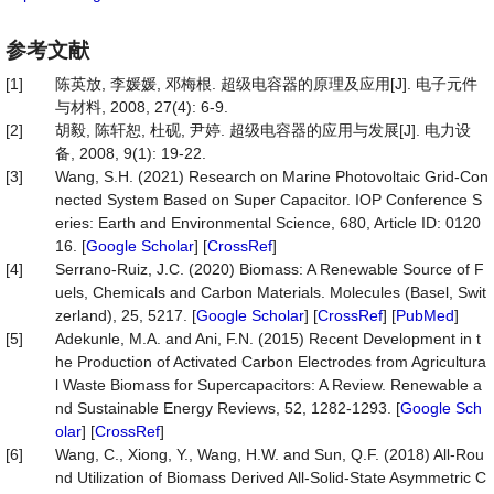
参考文献
[1]
陈英放, 李媛媛, 邓梅根. 超级电容器的原理及应用[J]. 电子元件
与材料, 2008, 27(4): 6-9.
[2]
胡毅, 陈轩恕, 杜砚, 尹婷. 超级电容器的应用与发展[J]. 电力设
备, 2008, 9(1): 19-22.
[3]
Wang, S.H. (2021) Research on Marine Photovoltaic Grid-Con
nected System Based on Super Capacitor. IOP Conference S
eries: Earth and Environmental Science, 680, Article ID: 0120
16. [
Google Scholar
] [
CrossRef
]
[4]
Serrano-Ruiz, J.C. (2020) Biomass: A Renewable Source of F
uels, Chemicals and Carbon Materials. Molecules (Basel, Swit
zerland), 25, 5217. [
Google Scholar
] [
CrossRef
] [
PubMed
]
[5]
Adekunle, M.A. and Ani, F.N. (2015) Recent Development in t
he Production of Activated Carbon Electrodes from Agricultura
l Waste Biomass for Supercapacitors: A Review. Renewable a
nd Sustainable Energy Reviews, 52, 1282-1293. [
Google Sch
olar
] [
CrossRef
]
[6]
Wang, C., Xiong, Y., Wang, H.W. and Sun, Q.F. (2018) All-Rou
nd Utilization of Biomass Derived All-Solid-State Asymmetric C