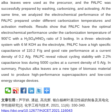
alba leaves were used as the precursor, and the PALPC was
successfully prepared by washing, carbonizing, and activating. At the
same time, we analyzed the electrochemical performance of the
PALPC prepared under different carbonization temperatures and
activation methods. Results show that PALPC have the optimal
electrochemical performance under the carbonization temperature of
900˚C with a H
SO
/HNO
ratio of 3 boiling. In a three- electrode
2
4
3
system with 6 M KOH as the electrolyte, PALPC have a high specific
capacitance of 110.2 F/g and good rate performance at a current
density of 0.2 A/g. PALPC reveal robust cycling stability with 2.2%
capacitance loss during 5000 cycles at a current density of 5 A/g. In
summary, Populus alba leaves are a new type of biomass material
used to produce high-performance supercapacitors and low-cost
energy storage devices.
文章引用：
芦宇婷, 潘超, 高兆辉. 银白杨树叶基活性碳的制备及其电化
学性能研究[J]. 化学工程与技术, 2021, 11(6): 330-340.
https://doi.org/10.12677/HJCET.2021.116043