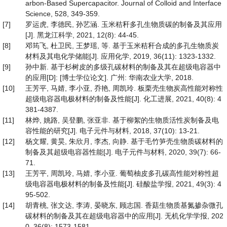
arbon-Based Supercapacitor. Journal of Colloid and Interface
Science, 528, 349-359.
[7]
罗运虎, 李德民, 孙艺涵. 玉米秸秆多孔生物质碳的制备及其应用
[J]. 黑龙江科学, 2021, 12(8): 44-45.
[8]
邓筠飞, 杜卫民, 王梦瑶, 等. 基于玉米秸秆合成的多孔生物质炭
材料及其电化学储能[J]. 应用化学, 2019, 36(11): 1323-1332.
[9]
孙中新. 基于杉树皮的多级孔碳材料的制备及其在超级电容器中
的应用[D]: [博士学位论文]. 广州: 华南农业大学, 2018.
[10]
王芳平, 马婧, 李小亚, 乔艳, 周凯玲. 板栗壳生物炭高性能对称性
超级电容器电极材料的制备及性能[J]. 化工进展, 2021, 40(8): 4
381-4387.
[11]
林烨, 姚路, 吴登鹏, 张亚非. 基于柳絮的生物质活性炭制备及电
容性能的研究[J]. 电子元件与材料, 2018, 37(10): 13-21.
[12]
杨文耀, 黄昊, 朱欣月, 李杰, 向静. 基于毛竹笋壳生物质碳材料的
制备及其超级电容器性能[J]. 电子元件与材料, 2020, 39(7): 66-
71.
[13]
王芳平, 周凯玲, 马婧, 李小亚. 葡萄柚皮多孔碳高性能对称性超
级电容器电极材料的制备及性能[J]. 硅酸盐学报, 2021, 49(3): 4
95-502.
[14]
胡青桃, 张文达, 李涛, 晏晓东, 顾志国. 香菇生物质基氮掺杂微孔
碳材料的制备及其在超级电容器中的应用[J]. 无机化学学报, 202
0, 36(8): 1573-1581.