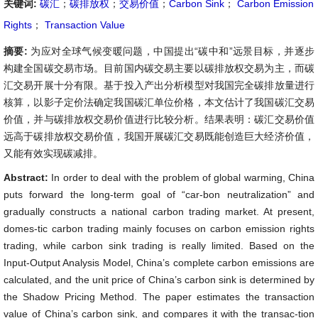
关键词:
碳汇
；
碳排放权
；
交易价值
；
Carbon Sink
；
Carbon Emission
Rights
；
Transaction Value
摘要:
为应对全球气候变暖问题，中国提出“碳中和”远景目标，并逐步
构建全国碳交易市场。目前国内碳交易主要以碳排放权交易为主，而碳
汇交易开展十分有限。基于投入产出分析模型对我国完全碳排放量进行
核算，以影子定价法确定我国碳汇单位价格，本文估计了我国碳汇交易
价值，并与碳排放权交易价值进行比较分析。结果表明：碳汇交易价值
远高于碳排放权交易价值，我国开展碳汇交易既能创造巨大经济价值，
又能有效实现碳减排。
Abstract:
In order to deal with the problem of global warming, China
puts forward the long-term goal of “car-bon neutralization” and
gradually constructs a national carbon trading market. At present,
domes-tic carbon trading mainly focuses on carbon emission rights
trading, while carbon sink trading is really limited. Based on the
Input-Output Analysis Model, China’s complete carbon emissions are
calculated, and the unit price of China’s carbon sink is determined by
the Shadow Pricing Method. The paper estimates the transaction
value of China’s carbon sink, and compares it with the transac-tion