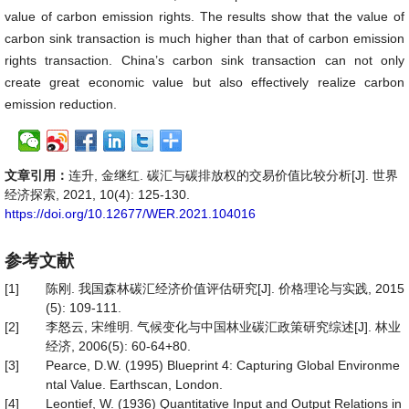
value of carbon emission rights. The results show that the value of
carbon sink transaction is much higher than that of carbon emission
rights transaction. China’s carbon sink transaction can not only
create great economic value but also effectively realize carbon
emission reduction.
文章引用：
连升, 金继红. 碳汇与碳排放权的交易价值比较分析[J]. 世界
经济探索, 2021, 10(4): 125-130.
https://doi.org/10.12677/WER.2021.104016
参考文献
[1]
陈刚. 我国森林碳汇经济价值评估研究[J]. 价格理论与实践, 2015
(5): 109-111.
[2]
李怒云, 宋维明. 气候变化与中国林业碳汇政策研究综述[J]. 林业
经济, 2006(5): 60-64+80.
[3]
Pearce, D.W. (1995) Blueprint 4: Capturing Global Environme
ntal Value. Earthscan, London.
[4]
Leontief, W. (1936) Quantitative Input and Output Relations in