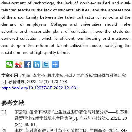
development of technology, the lack of double-qualified and dual-
talented teachers, the lack of students’ abilities, and the appearance
of the unconformity between the talent cultivation of school and the
demand of employers. Colleges and universities should make
scientific and reasonable plans of cultivation; have the students-
centered cultivation, which is efficient, omnibearing and multilevel;
and deepen the reform of talent cultivation mode, satisfying the
social demand of high-quality talents.
文章引用：
刘颖, 李文强. 机电类应用型人才培养模式问题与对策研究
[J]. 教育进展, 2022, 12(1): 173-178.
https://doi.org/10.12677/AE.2022.121031
参考文献
[1]
宋云颖. 疫情下高职毕业生就业形势变化与对策分析——以苏州
经贸职业技术学院机电学院为例[J]. 产业与科技论坛, 2021, 20
(24): 80-81.
[2]
李敏. 新时期促进大学生就业对策探讨[J]. 中国商论, 2021, 845