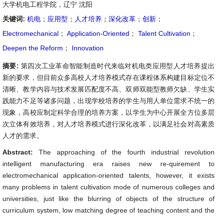
大学机电工程学院，辽宁 沈阳
关键词:
机电
；
应用型
；
人才培养
；
深化改革
；
创新
；
Electromechanical
；
Application-Oriented
；
Talent Cultivation
；
Deepen the Reform
；
Innovation
摘要:
第四次工业革命智能制造时代来临对机电类应用型人才培养提出
新的要求，但目前众多高校人才培养模式存在课程体系构建目标定位不
清晰、教学内容与技术发展匹配度不高、双师双能型教师欠缺、学生实
践能力不足等诸多问题，出现学校培养的学生与用人单位需求不统一的
现象，高校应制定科学合理的培养方案，以学生为中心开展全方位多层
次立体有效培养，对人才培养模式进行深化改革，以满足社会对高素质
人才的需求。
Abstract:
The approaching of the fourth industrial revolution
intelligent manufacturing era raises new re-quirement to
electromechanical application-oriented talents, however, it exists
many problems in talent cultivation mode of numerous colleges and
universities, just like the blurring of objects of the structure of
curriculum system, low matching degree of teaching content and the