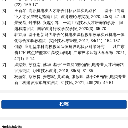
(22): 169-171.
[3]
王新琴. 高职机电类人才培养目标及其实现路径——基于《制造
业人才发展规划指南》[J]. 教育理论与实践, 2020, 40(3): 47-49.
[4]
景安磊, 钟秉林. 兴趣引导、一流工程技术人才培养的形势、问
题和路径[J]. 国家教育行政学院学报, 2020(3): 65-70.
[5]
韩京海. 基于创新能力培养的机电类课程教学改革实践机电一体
化综合实验教程[J]. 实验技术与管理, 2017, 34(11): 154-157.
[6]
何静. 应用型本科高校教师队伍建设现状及对策研究——以广东
省12所试点转型本科高校为例[J]. 广东技术师范大学学报, 2021,
42(1): 9-14.
[7]
温贻芳, 苏益南, 苏华. 基于“三螺旋”理论的机电专业人才培养路
径探究[J]. 职业技术教育, 2018, 39(5): 31-35.
[8]
杨丽荣, 蔡改贫, 姜志宏, 黄武新, 张啟晖. 基于OBE的机电类专业
新工科建设探索与实践[J]. 科技风, 2021, 469(29): 49-51.
投稿