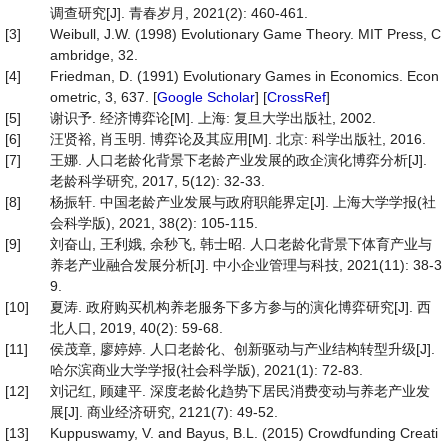
调查研究[J]. 青春岁月, 2021(2): 460-461.
[3]
Weibull, J.W. (1998) Evolutionary Game Theory. MIT Press, C
ambridge, 32.
[4]
Friedman, D. (1991) Evolutionary Games in Economics. Econ
ometric, 3, 637. [
Google Scholar
] [
CrossRef
]
[5]
谢识予. 经济博弈论[M]. 上海: 复旦大学出版社, 2002.
[6]
汪贤裕, 肖玉明. 博弈论及其应用[M]. 北京: 科学出版社, 2016.
[7]
王娜. 人口老龄化背景下老龄产业发展的政企演化博弈分析[J].
老龄科学研究, 2017, 5(12): 32-33.
[8]
杨振轩. 中国老龄产业发展与政府职能界定[J]. 上海大学学报(社
会科学版), 2021, 38(2): 105-115.
[9]
刘奋山, 王利娥, 余秒飞, 韩士昭. 人口老龄化背景下体育产业与
养老产业融合发展分析[J]. 中小企业管理与科技, 2021(11): 38-3
9.
[10]
夏涛. 政府购买机构养老服务下多方参与的演化博弈研究[J]. 西
北人口, 2019, 40(2): 59-68.
[11]
侯茂章, 廖婷婷. 人口老龄化、创新驱动与产业结构转型升级[J].
哈尔滨商业大学学报(社会科学版), 2021(1): 72-83.
[12]
刘记红, 顾建平. 深度老龄化趋势下居民消费变动与养老产业发
展[J]. 商业经济研究, 2121(7): 49-52.
[13]
Kuppuswamy, V. and Bayus, B.L. (2015) Crowdfunding Creati