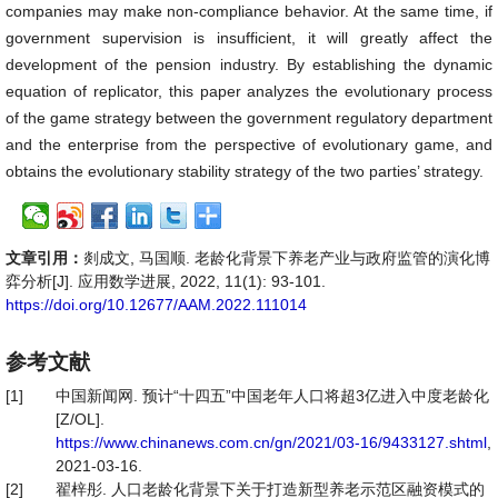
companies may make non-compliance behavior. At the same time, if
government supervision is insufficient, it will greatly affect the
development of the pension industry. By establishing the dynamic
equation of replicator, this paper analyzes the evolutionary process
of the game strategy between the government regulatory department
and the enterprise from the perspective of evolutionary game, and
obtains the evolutionary stability strategy of the two parties’ strategy.
文章引用：
剡成文, 马国顺. 老龄化背景下养老产业与政府监管的演化博
弈分析[J]. 应用数学进展, 2022, 11(1): 93-101.
https://doi.org/10.12677/AAM.2022.111014
参考文献
[1]
中国新闻网. 预计“十四五”中国老年人口将超3亿进入中度老龄化
[Z/OL].
https://www.chinanews.com.cn/gn/2021/03-16/9433127.shtml
,
2021-03-16.
[2]
翟梓彤. 人口老龄化背景下关于打造新型养老示范区融资模式的