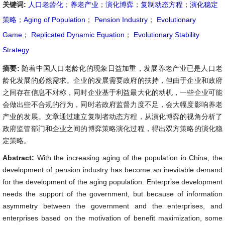
关键词:
人口老龄化
；
养老产业
；
演化博弈
；
复制动态方程
；
演化稳定
策略
；
Aging of Population
；
Pension Industry
；
Evolutionary
Game
；
Replicated Dynamic Equation
；
Evolutionary Stability
Strategy
摘要:
随着中国人口老龄化的现象日益加重，发展养老产业已是人口老
龄化发展的必然需求。企业的发展需要政府的扶持，但由于企业和政府
之间存在信息不对称，同时企业基于利益最大化的动机，一些企业可能
会做出些不合规的行为，同时若政府监督力度不足，会大幅度影响养老
产业的发展。文章通过建立复制者动态方程，从演化博弈的视角分析了
政府监管部门和企业之间的博弈策略演化过程，得出双方策略的演化稳
定策略。
Abstract:
With the increasing aging of the population in China, the
development of pension industry has become an inevitable demand
for the development of the aging population. Enterprise development
needs the support of the government, but because of information
asymmetry between the government and the enterprises, and
enterprises based on the motivation of benefit maximization, some