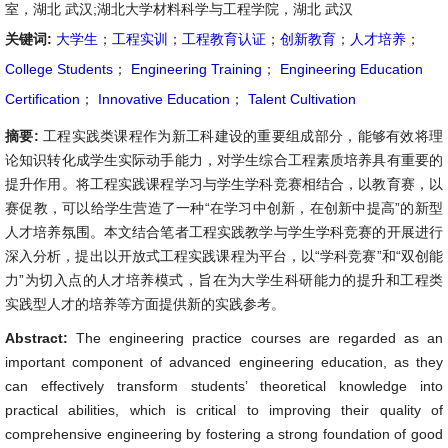
室，湖北 武汉;湖北大学材料科学与工程学院，湖北 武汉
关键词:
大学生
；
工程实训
；
工程教育认证
；
创新教育
；
人才培养
；
College Students
；
Engineering Training
；
Engineering Education
Certification
；
Innovative Education
；
Talent Cultivation
摘要:
工程实践类课程作为新工科建设的重要组成部分，能够有效将理
论知识转化成学生实际动手能力，对学生综合工程素质培养具有重要的
提升作用。将工程实践课程学习与学生学科竞赛相结合，以教育赛，以
赛促教，可以给学生营造了一种“在学习中创新，在创新中提高”的新型
人才培养氛围。本文结合笔者工程实践教学与学生学科竞赛的开展进行
深入分析，提出以开放式工程实践课程为平台，以“学科竞赛”和“双创能
力”为切入点的人才培养模式，旨在为大学生科研能力的提升和工程类
实践型人才的培养等方面提供新的实践参考。
Abstract:
The engineering practice courses are regarded as an
important component of advanced engineering education, as they
can effectively transform students’ theoretical knowledge into
practical abilities, which is critical to improving their quality of
comprehensive engineering by fostering a strong foundation of good