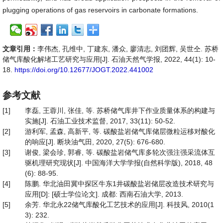
plugging operations of gas reservoirs in carbonate formations.
文章引用：
李伟杰, 孔维中, 丁建东, 潘众, 廖清志, 刘团辉, 吴世仝. 苏桥
储气库酸化解堵工艺研究与应用[J]. 石油天然气学报, 2022, 44(1): 10-
18.
https://doi.org/10.12677/JOGT.2022.441002
参考文献
[1]
李磊, 王蓉川, 张佳, 等. 苏桥储气库井下作业质量体系的构建与
实施[J]. 石油工业技术监督, 2017, 33(11): 50-52.
[2]
游利军, 孟森, 高新平, 等. 碳酸盐岩储气库储层微粒运移对酸化
的响应[J]. 断块油气田, 2020, 27(5): 676-680.
[3]
谢俊, 梁会珍, 郭睿, 等. 碳酸盐岩储气库多轮次强注强采流体互
驱机理研究现状[J]. 中国海洋大学学报(自然科学版), 2018, 48
(6): 88-95.
[4]
陈鹏. 华北油田冀中探区牛东1井碳酸盐岩储层改造技术研究与
应用[D]: [硕士学位论文]. 成都: 西南石油大学, 2013.
[5]
余芳. 华北永22储气库酸化工艺技术的应用[J]. 科技风, 2010(1
3): 232.