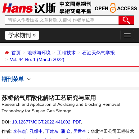
学术期刊
切
换
导
首页
地球与环境
工程技术
石油天然气学报
航
Vol. 44 No. 1 (March 2022)
期刊菜单
苏桥储气库酸化解堵工艺研究与应用
Research and Application of Acidizing and Blocking Removal
Technology for Suqiao Gas Storage
DOI:
10.12677/JOGT.2022.441002
,
PDF
,
*
作者:
李伟杰
,
孔维中
,
丁建东
,
潘 众
,
吴世仝
：华北油田公司工程技术