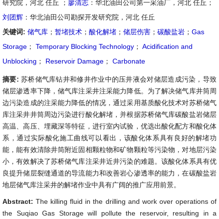
研究院，河北 任丘 ；
廖清志
：华北油田公司第一采油厂，河北 任丘；
刘团辉
：华北油田公司勘探开发研究院，河北 任丘
关键词:
储气库
；
暂堵技术
；
酸化解堵
；
储层伤害
；
碳酸盐岩
；
Gas
Storage
；
Temporary Blocking Technology
；
Acidification and
Unblocking
；
Reservoir Damage
；
Carbonate
摘要:
苏桥储气库钻井和修井作业中的压井液会对储层造成污染，导致
储层渗透率下降，储气库注采井注采能力降低。为了解决储气库井筒周
边污染造成的注采能力降低的情况，通过采用基质酸化技术对苏桥储气
库注采井井筒周边污染进行酸化解堵，并根据苏桥储气库碳酸盐岩储层
高温、高压、埋藏深等特征，进行室内试验，优选出酸化配方和酸化体
系，通过实际酸化施工曲线可以看出，该酸化体系具有良好的解堵功
能，能有效清除井筒附近固相颗粒物和矿物颗粒等污染物，对地层污染
小，有效解决了苏桥储气库注采井近井污染的难题。该酸化体系具有优
良提升储层裂缝通道的导流能力和改善岩心渗透率的能力，在碳酸盐岩
地层储气库注采井的解堵作业中具有广阔的推广应用前景。
Abstract:
The killing fluid in the drilling and work over operations of
the Suqiao Gas Storage will pollute the reservoir, resulting in a