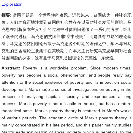
Exploration
摘要:
贫困问题是一个世界性的难题。近代以来，贫困成为一种社会现
象，人们才真正地注意到贫困的社会性存在以及对社会发展的影响。马
克思在剖析资本主义社会的过程中对贫困问题做了一系列的考察，经历
了漫长的过程，马克思的贫困并非“空中楼阁”，而是具有成熟的理论基
础，马克思的贫困理论分散于马克思各个时期的著作之中。学术界对马
克思的贫困理论主要集中在其晚期，而本文主要研究马克思早期对社会
贫困问题的探索，这有益于马克思贫困理论的完整性、系统性。
Abstract:
Poverty is a worldwide problem. Since modern times,
poverty has become a social phenomenon, and people really pay
attention to the social existence of poverty and its impact on social
development. Marx made a series of investigations on poverty in the
process of analyzing capitalist society, and experienced a long
process. Marx’s poverty is not a “castle in the air”, but has a mature
theoretical basis. Marx’s poverty theory is scattered in Marx's works
of various periods. The academic circle of Marx’s poverty theory is
mainly concentrated in his late period, and this paper mainly studies
Marx’s early exploration of social poverty, which is beneficial to the