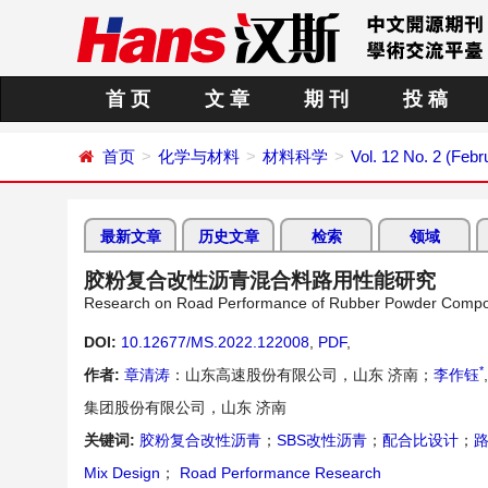
首 页
文 章
期 刊
投 稿
首页
化学与材料
材料科学
Vol. 12 No. 2 (Febr
最新文章
历史文章
检索
领域
胶粉复合改性沥青混合料路用性能研究
Research on Road Performance of Rubber Powder Compou
DOI:
10.12677/MS.2022.122008
,
PDF
,
*
作者:
章清涛
：山东高速股份有限公司，山东 济南；
李作钰
集团股份有限公司，山东 济南
关键词:
胶粉复合改性沥青
；
SBS改性沥青
；
配合比设计
；
Mix Design
；
Road Performance Research