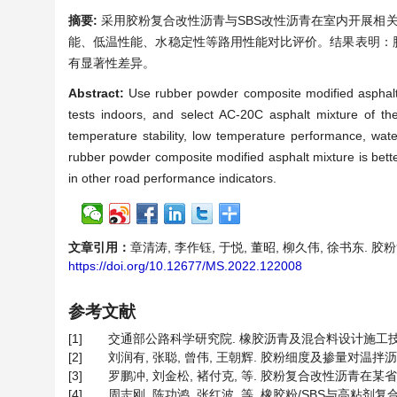
摘要:
采用胶粉复合改性沥青与SBS改性沥青在室内开展相关
能、低温性能、水稳定性等路用性能对比评价。结果表明：
有显著性差异。
Abstract:
Use rubber powder composite modified asphalt 
tests indoors, and select AC-20C asphalt mixture of t
temperature stability, low temperature performance, water
rubber powder composite modified asphalt mixture is better
in other road performance indicators.
文章引用：
章清涛, 李作钰, 于悦, 董昭, 柳久伟, 徐书东. 胶粉复
https://doi.org/10.12677/MS.2022.122008
参考文献
[1]
交通部公路科学研究院. 橡胶沥青及混合料设计施工技术指南
[2]
刘润有, 张聪, 曾伟, 王朝辉. 胶粉细度及掺量对温拌沥青混合
[3]
罗鹏冲, 刘金松, 褚付克, 等. 胶粉复合改性沥青在某省道干线公
[4]
周志刚, 陈功鸿, 张红波, 等. 橡胶粉/SBS与高粘剂复合改性