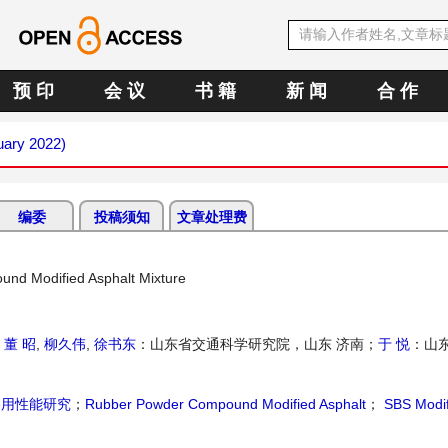
预 印
会 议
书 籍
新 闻
合 作
uary 2022)
编委
投稿须知
文章处理费
nd Modified Asphalt Mixture
,
董 昭
,
柳久伟
,
徐书东
：山东省交通科学研究院，山东 济南；
于 悦
：山
路用性能研究
；
Rubber Powder Compound Modified Asphalt
；
SBS Modif