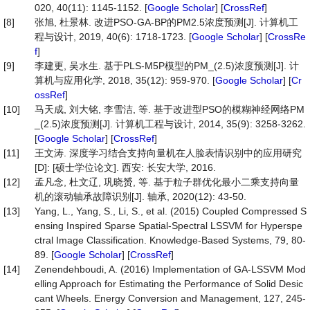
020, 40(11): 1145-1152. [
Google Scholar
] [
CrossRef
]
[8]
张旭, 杜景林. 改进PSO-GA-BP的PM2.5浓度预测[J]. 计算机工
程与设计, 2019, 40(6): 1718-1723. [
Google Scholar
] [
CrossRe
f
]
[9]
李建更, 吴水生. 基于PLS-M5P模型的PM_(2.5)浓度预测[J]. 计
算机与应用化学, 2018, 35(12): 959-970. [
Google Scholar
] [
Cr
ossRef
]
[10]
马天成, 刘大铭, 李雪洁, 等. 基于改进型PSO的模糊神经网络PM
_(2.5)浓度预测[J]. 计算机工程与设计, 2014, 35(9): 3258-3262.
[
Google Scholar
] [
CrossRef
]
[11]
王文涛. 深度学习结合支持向量机在人脸表情识别中的应用研究
[D]: [硕士学位论文]. 西安: 长安大学, 2016.
[12]
孟凡念, 杜文辽, 巩晓赟, 等. 基于粒子群优化最小二乘支持向量
机的滚动轴承故障识别[J]. 轴承, 2020(12): 43-50.
[13]
Yang, L., Yang, S., Li, S., et al. (2015) Coupled Compressed S
ensing Inspired Sparse Spatial-Spectral LSSVM for Hyperspe
ctral Image Classification. Knowledge-Based Systems, 79, 80-
89. [
Google Scholar
] [
CrossRef
]
[14]
Zenendehboudi, A. (2016) Implementation of GA-LSSVM Mod
elling Approach for Estimating the Performance of Solid Desic
cant Wheels. Energy Conversion and Management, 127, 245-