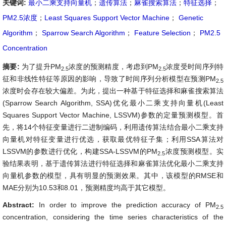
关键词:
最小二乘支持向量机
；
遗传算法
；
麻雀搜索算法
；
特征选择
；
PM2.5浓度
；
Least Squares Support Vector Machine
；
Genetic
Algorithm
；
Sparrow Search Algorithm
；
Feature Selection
；
PM2.5
Concentration
摘要:
为了提升PM
浓度的预测精度，考虑到PM
浓度受时间序列特
2.5
2.5
征和非线性特征等原因的影响，导致了时间序列分析模型在预测PM
2.5
浓度时会存在较大偏差。为此，提出一种基于特征选择和麻雀搜索算法
(Sparrow Search Algorithm, SSA)优化最小二乘支持向量机(Least
Squares Support Vector Machine, LSSVM)参数的定量预测模型。首
先，将14个特征变量进行二进制编码，利用遗传算法结合最小二乘支持
向量机对特征变量进行优选，获取最优特征子集；利用SSA算法对
LSSVM的参数进行优化，构建SSA-LSSVM的PM
浓度预测模型。实
2.5
验结果表明，基于遗传算法进行特征选择和麻雀算法优化最小二乘支持
向量机参数的模型，具有明显的预测效果。其中，该模型的RMSE和
MAE分别为10.53和8.01，预测精度均高于其它模型。
Abstract:
In order to improve the prediction accuracy of PM
2.5
concentration, considering the time series characteristics of the