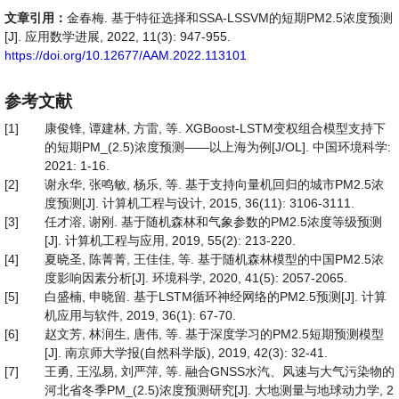
文章引用：
金春梅. 基于特征选择和SSA-LSSVM的短期PM2.5浓度预测
[J]. 应用数学进展, 2022, 11(3): 947-955.
https://doi.org/10.12677/AAM.2022.113101
参考文献
[1]
康俊锋, 谭建林, 方雷, 等. XGBoost-LSTM变权组合模型支持下
的短期PM_(2.5)浓度预测——以上海为例[J/OL]. 中国环境科学:
2021: 1-16.
[2]
谢永华, 张鸣敏, 杨乐, 等. 基于支持向量机回归的城市PM2.5浓
度预测[J]. 计算机工程与设计, 2015, 36(11): 3106-3111.
[3]
任才溶, 谢刚. 基于随机森林和气象参数的PM2.5浓度等级预测
[J]. 计算机工程与应用, 2019, 55(2): 213-220.
[4]
夏晓圣, 陈菁菁, 王佳佳, 等. 基于随机森林模型的中国PM2.5浓
度影响因素分析[J]. 环境科学, 2020, 41(5): 2057-2065.
[5]
白盛楠, 申晓留. 基于LSTM循环神经网络的PM2.5预测[J]. 计算
机应用与软件, 2019, 36(1): 67-70.
[6]
赵文芳, 林润生, 唐伟, 等. 基于深度学习的PM2.5短期预测模型
[J]. 南京师大学报(自然科学版), 2019, 42(3): 32-41.
[7]
王勇, 王泓易, 刘严萍, 等. 融合GNSS水汽、风速与大气污染物的
河北省冬季PM_(2.5)浓度预测研究[J]. 大地测量与地球动力学, 2