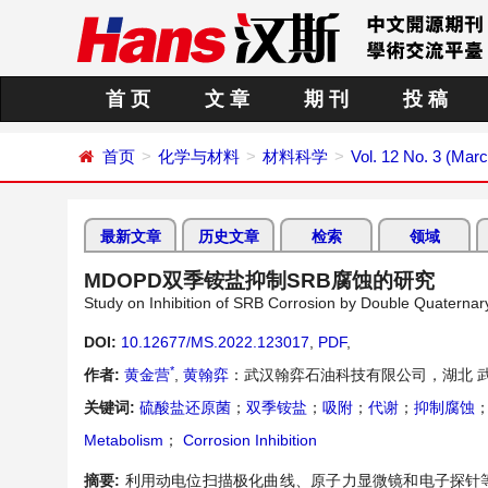
首 页
文 章
期 刊
投 稿
首页
化学与材料
材料科学
Vol. 12 No. 3 (Mar
最新文章
历史文章
检索
领域
MDOPD双季铵盐抑制SRB腐蚀的研究
Study on Inhibition of SRB Corrosion by Double Quater
DOI:
10.12677/MS.2022.123017
,
PDF
,
*
作者:
黄金营
,
黄翰弈
：武汉翰弈石油科技有限公司，湖北 
关键词:
硫酸盐还原菌
；
双季铵盐
；
吸附
；
代谢
；
抑制腐蚀
Metabolism
；
Corrosion Inhibition
摘要:
利用动电位扫描极化曲线、原子力显微镜和电子探针等