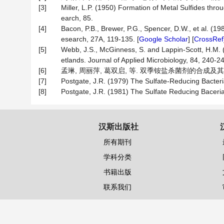
[3]
Miller, L.P. (1950) Formation of Metal Sulfides thro
earch, 85.
[4]
Bacon, P.B., Brewer, P.G., Spencer, D.W., et al. 
esearch, 27A, 119-135. [
Google Scholar
] [
CrossRef
[5]
Webb, J.S., McGinness, S. and Lappin-Scott, H.M.
etlands. Journal of Applied Microbiology, 84, 240-24
[6]
孟琳, 周丽萍, 葛双启, 等. 双季铵盐杀菌剂的合成及其杀菌性能
[7]
Postgate, J.R. (1979) The Sulfate-Reducing Bacter
[8]
Postgate, J.R. (1981) The Sulfate Reducing Baceri
汉斯出版社
所有期刊
学科分类
书籍出版
联系我们