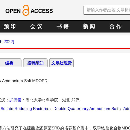
预 印
会 议
书 籍
新 闻
合 作
ch 2022)
编委
投稿须知
文章处理费
nary Ammonium Salt MDOPD
武汉；
罗洪秦
：湖北大学材料学院，湖北 武汉
；
Sulfate Reducing Bacteria
；
Double Quaternary Ammonium Salt
；
Ads
方法研究了在硫酸盐还原菌SRB的培养基介质中，双季铵盐化合物MDOP