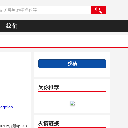
我 们
投稿
为你推荐
orption
；
友情链接
D对碳钢SRB