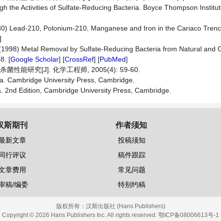
ugh the Activities of Sulfate-Reducing Bacteria. Boyce Thompson Institut
(1980) Lead-210, Polonium-210, Manganese and Iron in the Cariaco Tre
]
 (1998) Metal Removal by Sulfate-Reducing Bacteria from Natural and
8. [
Google Scholar
] [
CrossRef
] [
PubMed
]
研究[J]. 化学工程师, 2005(4): 59-60.
ia. Cambridge University Press, Cambridge.
a. 2nd Edition, Cambridge University Press, Cambridge.
汉斯期刊
作者须知
最新文章
投稿须知
同行评议
稿件跟踪
文章费用
常见问题
审稿/编委
特别约稿
版权所有：
汉斯出版社 (Hans Publishers)
Copyright © 2026 Hans Publishers Inc. All rights reserved.
鄂ICP备08006613号-1