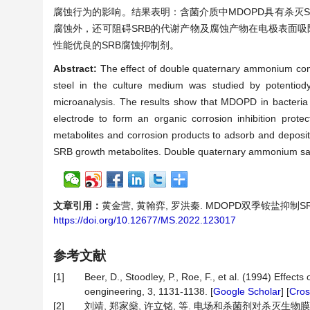
腐蚀行为的影响。结果表明：含菌介质中MDOPD具有杀灭S
腐蚀外，还可阻碍SRB的代谢产物及腐蚀产物在电极表面吸
性能优良的SRB腐蚀抑制剂。
Abstract:
The effect of double quaternary ammonium com
steel in the culture medium was studied by potentiod
microanalysis. The results show that MDOPD in bacteri
electrode to form an organic corrosion inhibition protec
metabolites and corrosion products to adsorb and deposit
SRB growth metabolites. Double quaternary ammonium salt
文章引用：
黄金营, 黄翰弈, 罗洪秦. MDOPD双季铵盐抑制SRB腐蚀的
https://doi.org/10.12677/MS.2022.123017
参考文献
[1]
Beer, D., Stoodley, P., Roe, F., et al. (1994) Effec
oengineering, 3, 1131-1138. [
Google Scholar
] [
Cros
[2]
刘靖, 郑家燊, 许立铭, 等. 电场和杀菌剂对杀灭生物膜下硫