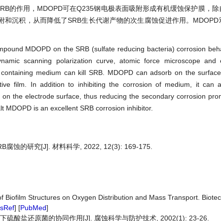
RB的作用，MDOPD可在Q235钢电极表面吸附形成有机缓蚀保护膜，
附和沉积，从而降低了SRB生长代谢产物的次生腐蚀促进作用。MDOP
pound MDOPD on the SRB (sulfate reducing bacteria) corrosion beha
ynamic scanning polarization curve, atomic force microscope and 
a containing medium can kill SRB. MDOPD can adsorb on the surface
tive film. In addition to inhibiting the corrosion of medium, it can 
 on the electrode surface, thus reducing the secondary corrosion prom
 MDOPD is an excellent SRB corrosion inhibitor.
研究[J]. 材料科学, 2022, 12(3): 169-175.
ts of Biofilm Structures on Oxygen Distribution and Mass Transport. Biot
sRef
] [
PubMed
]
酸盐还原菌的协同作用[J]. 腐蚀科学与防护技术, 2002(1): 23-26.