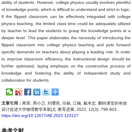
ability of students. However, college physics usually involves plentiful
of knowledge points, which is difficult to understand and strict in logic.
If the flipped classroom can be effectively integrated with college
physics teaching, the limited class time could be adequately utilized
by teacher to lead the students to grasp the knowledge points at a
deeper level. This paper elaborates the necessity of introducing the
flipped classroom into college physics teaching and puts forward
specific demands on teachers about playing a leading role. In order
to improve classroom efficiency, the instructional design should be
further optimized, laying emphasis on the constructive process of
knowledge and fostering the ability of independent study and
collaboration for students.
文章引用：
蒋荣, 周小卫, 刘璎琪, 任杨, 江楠, 戴本忠. 翻转课堂的有效
设计促进大学物理教学革新[J]. 教育进展, 2022, 12(3): 798-803.
https://doi.org/10.12677/AE.2022.123127
参考文献