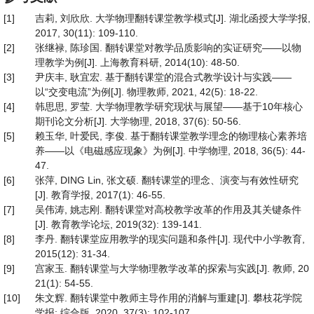
[1]
吉莉, 刘欣欣. 大学物理翻转课堂教学模式[J]. 湖北函授大学学报,
2017, 30(11): 109-110.
[2]
张继禄, 陈珍国. 翻转课堂对教学品质影响的实证研究——以物
理教学为例[J]. 上海教育科研, 2014(10): 48-50.
[3]
尹庆丰, 耿宜宏. 基于翻转课堂的混合式教学设计与实践——
以“交变电流”为例[J]. 物理教师, 2021, 42(5): 18-22.
[4]
韩思思, 罗莹. 大学物理教学研究现状与展望——基于10年核心
期刊论文分析[J]. 大学物理, 2018, 37(6): 50-56.
[5]
赖玉华, 叶爱民, 李俊. 基于翻转课堂教学理念的物理核心素养培
养——以《电磁感应现象》为例[J]. 中学物理, 2018, 36(5): 44-
47.
[6]
张萍, DING Lin, 张文硕. 翻转课堂的理念、演变与有效性研究
[J]. 教育学报, 2017(1): 46-55.
[7]
吴伟涛, 姚志刚. 翻转课堂对高校教学改革的作用及其关键条件
[J]. 教育教学论坛, 2019(32): 139-141.
[8]
李丹. 翻转课堂应用教学的现实问题和条件[J]. 现代中小学教育,
2015(12): 31-34.
[9]
宫家玉. 翻转课堂与大学物理教学改革的探索与实践[J]. 教师, 20
21(1): 54-55.
[10]
朱文辉. 翻转课堂中教师主导作用的消解与重建[J]. 攀枝花学院
学报: 综合版, 2020, 37(3): 102-107.