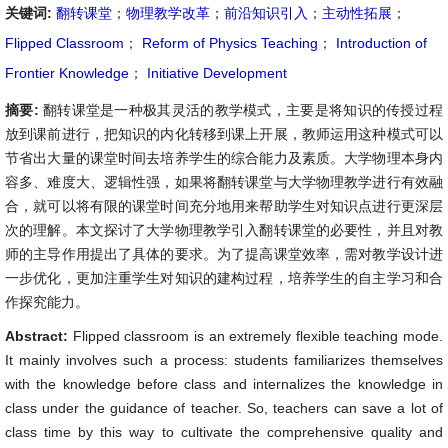
关键词:
翻转课堂
；
物理教学改革
；
前沿知识引入
；
主动性拓展
；
Flipped Classroom
；
Reform of Physics Teaching
；
Introduction of
Frontier Knowledge
；
Initiative Development
摘要:
翻转课堂是一种极其灵活的教学模式，主要是将知识的传授过程
放到课前进行，把知识的内化转移到课上开展，教师运用这种模式可以
节省出大量的课堂时间去培养学生的综合能力及素质。大学物理本身内
容多、难度大、逻辑性强，如果将翻转课堂与大学物理教学进行有效融
合，就可以将有限的课堂时间充分地用来帮助学生对知识点进行更深层
次的理解。本文探讨了大学物理教学引入翻转课堂的必要性，并且对教
师的主导作用提出了具体的要求。为了提高课堂效率，需对教学设计进
一步优化，更加注重学生对知识的建构过程，培养学生的自主学习和合
作探究能力。
Abstract:
Flipped classroom is an extremely flexible teaching mode.
It mainly involves such a process: students familiarizes themselves
with the knowledge before class and internalizes the knowledge in
class under the guidance of teacher. So, teachers can save a lot of
class time by this way to cultivate the comprehensive quality and