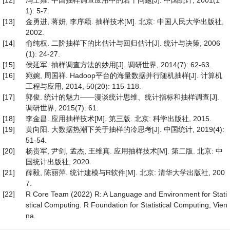
[12]
冯士雍. 中国抽样调查应用中的若干问题[J]. 中国统计, 2001(1
1): 5-7.
[13]
金勇进, 蒋妍, 李序颖. 抽样技术[M]. 北京: 中国人民大学出版社,
2002.
[14]
俞纯权. 二阶抽样下的比估计与回归估计[J]. 统计与决策, 2006
(1): 24-27.
[15]
侯延军. 抽样调查方法的妙用[J]. 调研世界, 2014(7): 62-63.
[16]
宛婉, 周国祥. Hadoop平台的海量数据并行随机抽样[J]. 计算机
工程与应用, 2014, 50(20): 115-118.
[17]
郭俊. 统计的魅力——漫谈统计思维、统计指标和抽样调查[J].
调研世界, 2015(7): 61.
[18]
李金昌. 应用抽样技术[M]. 第三版. 北京: 科学出版社, 2015.
[19]
黄向阳. 大数据热潮下关于抽样的冷思考[J]. 中国统计, 2019(4):
51-54.
[20]
杨贵军, 尹剑, 孟杰, 王维真. 应用抽样技术[M]. 第二版. 北京: 中
国统计出版社, 2020.
[21]
薛毅, 陈丽萍. 统计建模与R软件[M]. 北京: 清华大学出版社, 200
7.
[22]
R Core Team (2022) R: A Language and Environment for Stati
stical Computing. R Foundation for Statistical Computing, Vien
na.