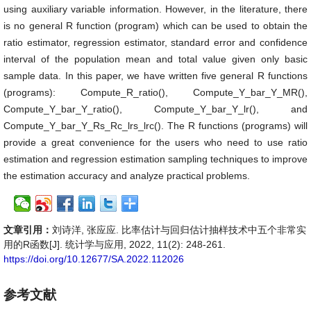
using auxiliary variable information. However, in the literature, there
is no general R function (program) which can be used to obtain the
ratio estimator, regression estimator, standard error and confidence
interval of the population mean and total value given only basic
sample data. In this paper, we have written five general R functions
(programs): Compute_R_ratio(), Compute_Y_bar_Y_MR(),
Compute_Y_bar_Y_ratio(), Compute_Y_bar_Y_lr(), and
Compute_Y_bar_Y_Rs_Rc_lrs_lrc(). The R functions (programs) will
provide a great convenience for the users who need to use ratio
estimation and regression estimation sampling techniques to improve
the estimation accuracy and analyze practical problems.
文章引用：
刘诗洋, 张应应. 比率估计与回归估计抽样技术中五个非常实
用的R函数[J]. 统计学与应用, 2022, 11(2): 248-261.
https://doi.org/10.12677/SA.2022.112026
参考文献