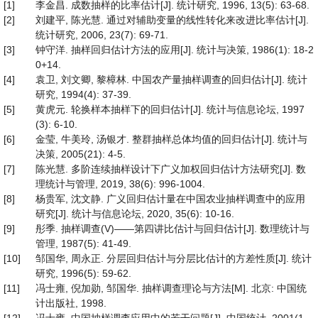
[1]
李金昌. 成数抽样的比率估计[J]. 统计研究, 1996, 13(5): 63-68.
[2]
刘建平, 陈光慧. 通过对辅助变量的线性转化来改进比率估计[J].
统计研究, 2006, 23(7): 69-71.
[3]
钟守洋. 抽样回归估计方法的应用[J]. 统计与决策, 1986(1): 18-2
0+14.
[4]
袁卫, 刘文卿, 黎樟林. 中国农产量抽样调查的回归估计[J]. 统计
研究, 1994(4): 37-39.
[5]
黄虎元. 轮换样本抽样下的回归估计[J]. 统计与信息论坛, 1997
(3): 6-10.
[6]
金莹, 牛美玲, 汤银才. 整群抽样总体均值的回归估计[J]. 统计与
决策, 2005(21): 4-5.
[7]
陈光慧. 多阶连续抽样设计下广义加权回归估计方法研究[J]. 数
理统计与管理, 2019, 38(6): 996-1004.
[8]
杨贵军, 沈文静. 广义回归估计量在中国农业抽样调查中的应用
研究[J]. 统计与信息论坛, 2020, 35(6): 10-16.
[9]
彤季. 抽样调查(V)——第四讲比估计与回归估计[J]. 数理统计与
管理, 1987(5): 41-49.
[10]
邹国华, 周永正. 分层回归估计与分层比估计的方差性质[J]. 统计
研究, 1996(5): 59-62.
[11]
冯士雍, 倪加勋, 邹国华. 抽样调查理论与方法[M]. 北京: 中国统
计出版社, 1998.