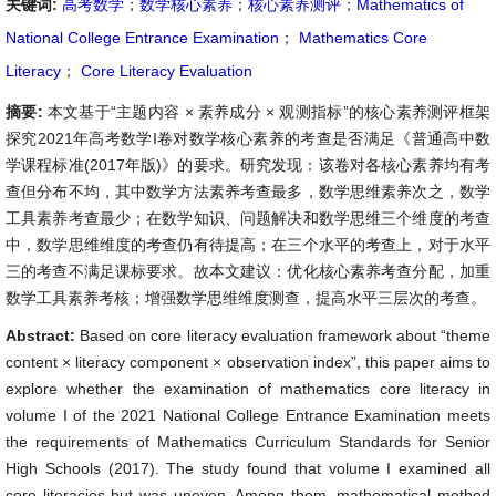
关键词:
高考数学
；
数学核心素养
；
核心素养测评
；
Mathematics of
National College Entrance Examination
；
Mathematics Core
Literacy
；
Core Literacy Evaluation
摘要:
本文基于“主题内容 × 素养成分 × 观测指标”的核心素养测评框架
探究2021年高考数学I卷对数学核心素养的考查是否满足《普通高中数
学课程标准(2017年版)》的要求。研究发现：该卷对各核心素养均有考
查但分布不均，其中数学方法素养考查最多，数学思维素养次之，数学
工具素养考查最少；在数学知识、问题解决和数学思维三个维度的考查
中，数学思维维度的考查仍有待提高；在三个水平的考查上，对于水平
三的考查不满足课标要求。故本文建议：优化核心素养考查分配，加重
数学工具素养考核；增强数学思维维度测查，提高水平三层次的考查。
Abstract:
Based on core literacy evaluation framework about “theme
content × literacy component × observation index”, this paper aims to
explore whether the examination of mathematics core literacy in
volume I of the 2021 National College Entrance Examination meets
the requirements of Mathematics Curriculum Standards for Senior
High Schools (2017). The study found that volume I examined all
core literacies but was uneven. Among them, mathematical method