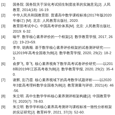
[1]
国务院. 国务院关于深化考试招生制度改革的实施意见[J]. 人民
教育, 2014(18): 16-19.
[2]
中华人民共和国教育部. 普通高中数学课程标准(2017年版2020
年修订) [M]. 北京: 人民教育出版社, 2020.
[3]
教育部考试中心. 中国高考评价体系[M]. 北京: 人民教育出版社,
2019: 6-32.
[4]
喻平. 数学核心素养评价的一个框架[J]. 数学教育学报, 2017, 26
(2): 19-23+59.
[5]
李华, 胡典顺. 基于数学核心素养评价框架的试卷测评研究——
以2019年高考全国卷为例[J]. 数学教育学报, 2020, 29(2): 18-2
3.
[6]
俞梦飞, 章飞. 核心素养视角下数学高考试卷评价研究——以201
8和2019年江苏高考卷为例[J]. 数学教育学报, 2020, 29(2): 35-4
0.
[7]
谢辉, 彭乃霞. 核心素养视域下的高考数学试题评析——以2020
年3套高考理科数学全国卷为例[J]. 教育测量与评价, 2021(4): 46
-56.
[8]
朱立明. 高中生数学学科核心素养测评框架构建[J]. 中国教育学
刊, 2020(7): 78-83.
[9]
朱立明. 数学学科核心素养高考测评与课程标准一致性分析框架
的实证研究[J]. 教育科学, 2021, 37(3): 52-60.