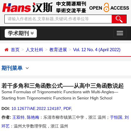
学术期刊
切
换
导
首页
人文社科
教育进展
Vol. 12 No. 4 (April 2022)
航
期刊菜单
若干多角和三角函数公式——从高中三角函数说起
Some Formulas of Trigonometric Functions with Multi-Angles—
Starting from Trigonometric Functions in Senior High School
DOI:
10.12677/AE.2022.124187
,
PDF
,
作者:
王双特
,
陈艳梅
：乐清市柳市镇第三中学，浙江 温州；
于恒国
,
刘
环艺
：温州大学数理学院，浙江 温州