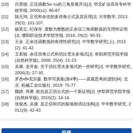
[10]
吕荣德. 正弦函数Sin nx的三角形展开法[J]. 华北矿业高等专科学
校学报, 2000(s1): 86-87.
[11]
陆元鸿. 正弦和余弦的多倍角公式及其应用[J]. 大学数学, 2013,
29(3): 101-107.
[12]
杨宪立, 纪保存. 度数为整数的正余弦三角函数值的无理性证明
[J]. 濮阳职业技术学院学报, 2016, 29(2): 90-91.
[13]
王全. 正余弦函数值的有理性研究[J]. 中学数学研究(上), 2015
(2): 41-42.
[14]
王君丽. 余弦倍角公式和切比雪夫多项式[J]. 阜阳师范学院学报
(自然科学版), 2008, 25(4): 21-23.
[15]
吴康, 龙开奋. 关于切比雪夫多项式的一些研究[J]. 中学数学研究,
2006(3): 27-30.
[16]
罗杰•B•尼尔森. 数学写真集(第4季)——直观思考的进阶[M]. 北
京: 机械工业出版社, 2019: 75-77.
[17]
魏静, 邓勇. 欧拉反正切公式的一个新证明[J]. 伊犁师范学院学报
(自然科学版), 2010(2): 14-16.
[18]
张俊杰, 吴康. 反正切和式的裂项相消法佳构[J]. 中学数学研究, 2
011(9): 42-43.
投稿