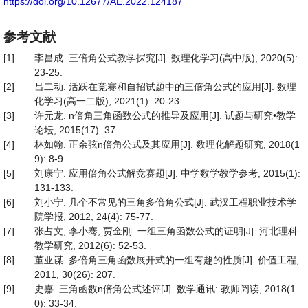
https://doi.org/10.12677/AE.2022.124187
参考文献
[1]
李昌成. 三倍角公式教学探究[J]. 数理化学习(高中版), 2020(5):
23-25.
[2]
吕二动. 活跃在竞赛和自招试题中的三倍角公式的应用[J]. 数理
化学习(高一二版), 2021(1): 20-23.
[3]
许元龙. n倍角三角函数公式的推导及应用[J]. 试题与研究•教学
论坛, 2015(17): 37.
[4]
林如翰. 正余弦n倍角公式及其应用[J]. 数理化解题研究, 2018(1
9): 8-9.
[5]
刘康宁. 应用倍角公式解竞赛题[J]. 中学数学教学参考, 2015(1):
131-133.
[6]
刘小宁. 几个不常见的三角多倍角公式[J]. 武汉工程职业技术学
院学报, 2012, 24(4): 75-77.
[7]
张占文, 李小骞, 贾金刚. 一组三角函数公式的证明[J]. 河北理科
教学研究, 2012(6): 52-53.
[8]
董亚谋. 多倍角三角函数展开式的一组有趣的性质[J]. 价值工程,
2011, 30(26): 207.
[9]
史嘉. 三角函数n倍角公式述评[J]. 数学通讯: 教师阅读, 2018(1
0): 33-34.