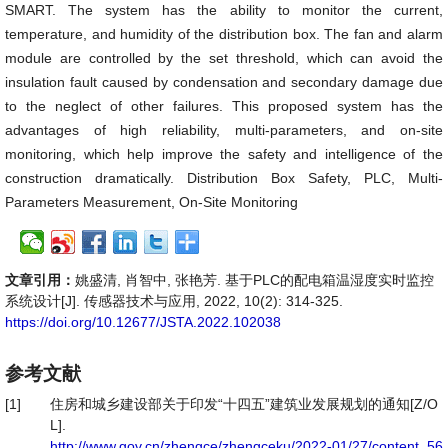
SMART. The system has the ability to monitor the current,
temperature, and humidity of the distribution box. The fan and alarm
module are controlled by the set threshold, which can avoid the
insulation fault caused by condensation and secondary damage due
to the neglect of other failures. This proposed system has the
advantages of high reliability, multi-parameters, and on-site
monitoring, which help improve the safety and intelligence of the
construction dramatically. Distribution Box Safety, PLC, Multi-
Parameters Measurement, On-Site Monitoring
文章引用：
姚盛清, 肖智中, 张艳芳. 基于PLC的配电箱温湿度实时监控
系统设计[J]. 传感器技术与应用, 2022, 10(2): 314-325.
https://doi.org/10.12677/JSTA.2022.102038
参考文献
[1]
住房和城乡建设部关于印发“十四五”建筑业发展规划的通知[Z/O
L].
http://www.gov.cn/zhengce/zhengceku/2022-01/27/content_56