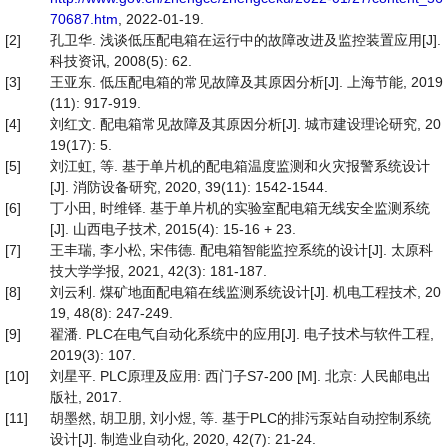
70687.htm
, 2022-01-19.
[2]
孔卫华. 浅谈低压配电箱在运行中的故障改进及监控装置应用[J].
科技资讯, 2008(5): 62.
[3]
王亚东. 低压配电箱的常见故障及其原因分析[J]. 上海节能, 2019
(11): 917-919.
[4]
刘红文. 配电箱常见故障及其原因分析[J]. 城市建设理论研究, 20
19(17): 5.
[5]
刘江虹, 等. 基于单片机的配电箱温度监测和火灾报警系统设计
[J]. 消防设备研究, 2020, 39(11): 1542-1544.
[6]
丁小田, 时维铎. 基于单片机的实验室配电箱无线安全监测系统
[J]. 山西电子技术, 2015(4): 15-16 + 23.
[7]
王丰瑞, 李小松, 宋伟德. 配电箱智能监控系统的设计[J]. 太原科
技大学学报, 2021, 42(3): 181-187.
[8]
刘云利. 煤矿地面配电箱在线监测系统设计[J]. 机电工程技术, 20
19, 48(8): 247-249.
[9]
翟潘. PLC在电气自动化系统中的应用[J]. 电子技术与软件工程,
2019(3): 107.
[10]
刘星平. PLC原理及应用: 西门子S7-200 [M]. 北京: 人民邮电出
版社, 2017.
[11]
胡墨然, 胡卫朋, 刘小煜, 等. 基于PLC的排污泵站自动控制系统
设计[J]. 制造业自动化, 2020, 42(7): 21-24.