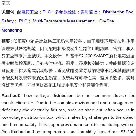
南京
关键词:
配电箱安全
；
PLC
；
多参数检测
；
实时监控
；
Distribution Box
Safety
；
PLC
；
Multi-Parameters Measurement
；
On-Site
Monitoring
摘要:
低压配电箱是建筑施工现场常用设备，由于现场环境复杂和使用
管理难以严格规范，因而配电柜极易发生短路等用电故障，给施工和人
身安全带来严重威胁。本文设计一种基于S7-200 SMART的配电箱温湿
度实时监控系统，具有实时电流、温度、湿度检测能力，并能根据设定
阈值开启排风扇或启动报警，避免线路凝露导致的绝缘不足和其他故障
未能及时发现带来的次生伤害。系统具有可靠性高、监测参数多、实时
性好等优点，可显著提高施工现场用电安全和智能化程度。
Abstract:
Low voltage distribution box is common device for
construction site. Due to the complex environment and management
deficiency, the electricity failures, such as short out, often occurs in
low voltage distribution box, which makes big challenges to the object
and human safety. This paper provides an on-site monitoring system
for distribution box temperature and humidity based on S7-200