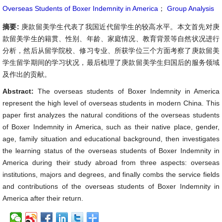
Overseas Students of Boxer Indemnity in America
；
Group Analysis
摘要:
庚款留美学生代表了我国近代留学生的较高水平。本文首先对庚
款留美学生的籍贯、性别、年龄、家庭情况、教育背景等自然状况进行
分析，然后从留学院校、修习专业、所获学位三个方面考察了庚款留美
学生留学期间的学习状况，最后梳理了庚款留美学生归国后的服务领域
及作出的贡献。
Abstract:
The overseas students of Boxer Indemnity in America
represent the high level of overseas students in modern China. This
paper first analyzes the natural conditions of the overseas students
of Boxer Indemnity in America, such as their native place, gender,
age, family situation and educational background, then investigates
the learning status of the overseas students of Boxer Indemnity in
America during their study abroad from three aspects: overseas
institutions, majors and degrees, and finally combs the service fields
and contributions of the overseas students of Boxer Indemnity in
America after their return.