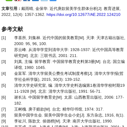
文章引用：
戴雨晴, 金保华. 近代庚款留美学生群体分析[J]. 教育进展,
2022, 12(4): 1357-1362.
https://doi.org/10.12677/AE.2022.124210
参考文献
[1]
李喜所, 刘集林. 近代中国的留美教育[M]. 天津: 天津古籍出版社,
2000: 95, 96, 100.
[2]
苏云峰. 从清华学堂到清华大学: 1928-1937: 近代中国高等教育
研究[M]. 北京: 三联书店, 2001: 211.
[3]
刘真, 主编. 留学教育: 中国留学教育史料第3册[M]. 台北: 国立编
译馆, 1980: 1045.
[4]
金富军. 清华大学留美公费生考试制度考察[J]. 清华大学学报(哲
学社会科学版), 2015, 30(3): 139-152.
[5]
清华大学史研究室, 编. 清华大学史料选编第1卷清华学校时期19
11-1928 [M]. 北京: 清华大学出版社, 1991: 56-71.
[6]
谢长法. 中国留学教育史[M]. 太原: 山西教育出版社, 2006: 177-
182.
[7]
王树槐. 庚子赔款[M]. 台北: 精华印书馆, 1974: 317.
[8]
留美中国学生会. 留美中国学生会小史[J]. 东方杂志, 1916, 8(1).
[9]
李祉川, 陈歆文. 侯德榜[M]. 天津: 南开大学出版社, 1990.