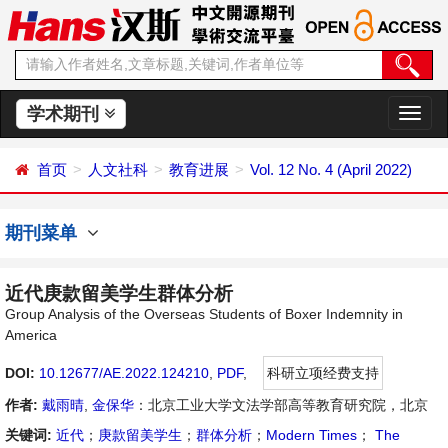
学术期刊
切
换
导
首页
人文社科
教育进展
Vol. 12 No. 4 (April 2022)
航
期刊菜单
近代庚款留美学生群体分析
Group Analysis of the Overseas Students of Boxer Indemnity in
America
DOI:
10.12677/AE.2022.124210
,
PDF
,
科研立项经费支持
作者:
戴雨晴
,
金保华
：北京工业大学文法学部高等教育研究院，北京
关键词:
近代
；
庚款留美学生
；
群体分析
；
Modern Times
；
The