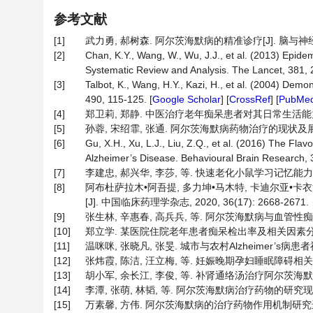
参考文献
[1]
武力勇, 郝树森. 阿尔茨海默病的精准诊疗[J]. 脑与神经疾病杂志
[2]
Chan, K.Y., Wang, W., Wu, J.J., et al. (2013) Epid
Systematic Review and Analysis. The Lancet, 381, 
[3]
Talbot, K., Wang, H.Y., Kazi, H., et al. (2004) Dem
490, 115-125. [
Google Scholar
] [
CrossRef
] [
PubMe
[4]
郑卫莉, 郑静. 中医治疗老年痴呆患者对其日常生活能力改善效果
[5]
孙蓉, 宋绍霏, 张通. 阿尔茨海默病药物治疗的现状及展望[J].
[6]
Gu, X.H., Xu, L.J., Liu, Z.Q., et al. (2016) The Fl
Alzheimer’s Disease. Behavioural Brain Research, 
[7]
李建忠, 郝兴华, 李莎, 等. 快速老化小鼠学习记忆能力与海
[8]
阿布杜萨拉木•阿吾提, 多力坤•马木特, 卡迪尔亚•
[J]. 中国临床药理学杂志, 2020, 36(17): 2668-2671.
[9]
张生林, 辛惠春, 高兵兵, 等. 阿尔茨海默病与血管性痴呆的鉴
[10]
郑立学. 某医院住院老年患者痴呆检出率及相关因素分析[D]:
[11]
温咪咪, 张晓凡, 张旻. 城市与农村Alzheimer’s病患者神
[12]
张炜霞, 陈洁, 汪立梅, 等. 妊娠晚期孕妇睡眠障碍相关因素及护
[13]
胡小军, 余长江, 李俊, 等. 补肾通络汤治疗阿尔茨海默病40例
[14]
李潭, 张萌, 林韬, 等. 阿尔茨海默病治疗药物的研究现状[J].
[15]
万素馨, 方伟. 阿尔茨海默病的治疗药物作用机制研究进展[J]. 