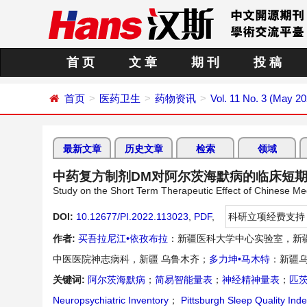
首 页
文 章
期 刊
投 稿
首页
医药卫生
药物资讯
Vol. 11 No. 3 (May 20
最新文章
历史文章
检索
领域
中药复方制剂DM对阿尔茨海默病的临床短
Study on the Short Term Therapeutic Effect of Chinese 
DOI:
10.12677/PI.2022.113023
,
PDF
,
科研立项经费支持
作者:
买吾拉尼江•依孜布拉
：新疆医科大学中心实验室，新疆
中医医院神志病科，新疆 乌鲁木齐；
多力坤•马木特
：新疆
关键词:
阿尔茨海默病
；
简易智能量表
；
神经精神量表
；
匹
Neuropsychiatric Inventory
；
Pittsburgh Sleep Quality Ind