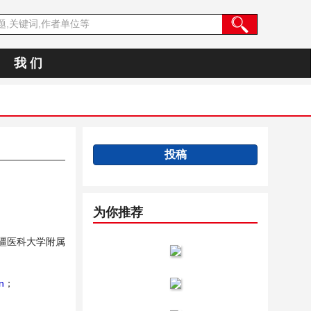
我 们
投稿
为你推荐
疆医科大学附属
n
；