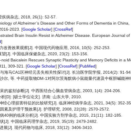
, 2018, 26(1): 52-57.
emiology of Alzheimer’s Disease and Other Forms of Dementia in China,
2016-2023. [
Google Scholar
] [
CrossRef
]
onstrated Brain Insulin Resist in Alzheimer Disease. European Journal o
d
]
观察[J]. 中国现代药物应用, 2016, 10(5): 252-253.
 中国临床保健杂志, 2020, 23(2): 153-156.
avo-noid Baicalein Rescues Synaptic Plasticity and Memory Deficits in a 
311, 309-321. [
Google Scholar
] [
CrossRef
] [
PubMed
]
马CA1区神经元丢失相关性探讨[J]. 长治医学院学报, 2014(2): 91-94
卡衣沙尔, 等. 中药提取物DM-1对阿尔茨海默病小鼠能量代谢及中枢胆碱能
别诊断[J]. 中西医结合心脑血管病杂志, 2003, 1(4): 204-206.
 [硕士学位论文]. 济南: 山东大学, 2010.
经心理损害特征的比较研究[J]. 临床神经病学杂志, 2021, 34(5): 352-35
理干预效果[J]. 护理研究, 2008, 22(28): 2570-2572.
的临床分析[J]. 中国实验方剂学杂志, 2015, 21(11): 182-185.
 中国临床药理学杂志, 2019, 35(19): 2479-2482.
现代药物与临床, 2018, 33(12): 3406-3410.