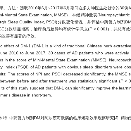
。方法：选取2016年6月~2017年6月期间在多力坤医生处就诊的30例
ate Examination, MMSE)、神经精神量表(Neuropsychiatric Inve
 Sleep Quality Index, PSQI)分数变化情况，并评估中药复方制剂
MSE分数明显增高，治疗前后差异均有统计学意义(
P
< 0.001)，并总有
的改善有显著的疗效。
ic effect of DM-1 (DM-1 is a kind of traditional Chinese herb extract
June 2016 to June 2017, 30 cases of AD patients who were actively 
s in the score of Mini-Mental State Examination (MMSE), Neuropsychi
ity Index (PSQI) of AD patients with obvious sleep disorders were ob
ults: The scores of NPI and PSQI decreased significantly, the MMSE 
 between before and after treatment was statistically significant (
P
< 0.
lts of this study suggest that DM-1 can significantly improve the lear
eimer's disease in short-term.
木特. 中药复方制剂DM对阿尔茨海默病的临床短期效果观察研究[J]. 药物资讯,