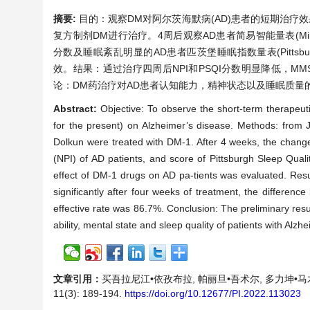
摘要:
目的：观察DM对阿尔茨海默病(AD)患者的短期治疗效果
复方制剂DM进行治疗。4周后观察AD患者简易智能量表(Mini-Mental St
分数及睡眠紊乱明显的AD患者匹茨堡睡眠指数量表(Pittsburgh
效。结果：通过治疗四周后NPI和PSQI分数明显降低，M
论：DM药治疗对AD患者认知能力，精神状态以及睡眠质量
Abstract:
Objective: To observe the short-term therapeut
for the present) on Alzheimer’s disease. Methods: from 
Dolkun were treated with DM-1. After 4 weeks, the change
(NPI) of AD patients, and score of Pittsburgh Sleep Qual
effect of DM-1 drugs on AD pa-tients was evaluated. Res
significantly after four weeks of treatment, the difference
effective rate was 86.7%. Conclusion: The preliminary resu
ability, mental state and sleep quality of patients with Alzh
文章引用：
买吾拉尼江•依孜布拉, 帕丽旦•吾术尔, 多力坤•马
11(3): 189-194.
https://doi.org/10.12677/PI.2022.113023