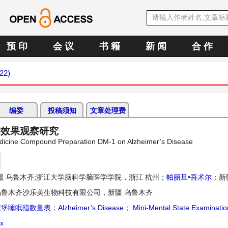
预 印
会 议
书 籍
新 闻
合 作
22)
编委
投稿须知
文章处理费
期效果观察研究
Medicine Compound Preparation DM-1 on Alzheimer’s Disease
 乌鲁木齐;浙江大学脑科学脑医学学院，浙江 杭州；
帕丽旦•吾术尔
：新
乌鲁木齐沙乐美生物科技有限公司，新疆 乌鲁木齐
茨堡睡眠指数量表
；
Alzheimer’s Disease
；
Mini-Mental State Examinatio
ex