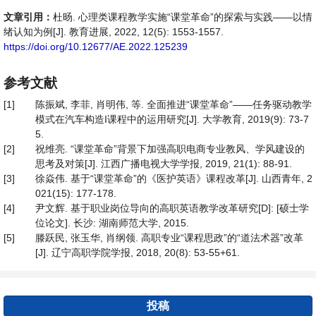
文章引用：
杜旸. 心理类课程教学实施“课堂革命”的探索与实践——以情
绪认知为例[J]. 教育进展, 2022, 12(5): 1553-1557.
https://doi.org/10.12677/AE.2022.125239
参考文献
[1]
陈振斌, 李菲, 肖明伟, 等. 全面推进“课堂革命”——任务驱动教学
模式在汽车构造I课程中的运用研究[J]. 大学教育, 2019(9): 73-7
5.
[2]
祝维亮. “课堂革命”背景下加强高职电商专业教风、学风建设的
思考及对策[J]. 江西广播电视大学学报, 2019, 21(1): 88-91.
[3]
徐焱伟. 基于“课堂革命”的《医护英语》课程改革[J]. 山西青年, 2
021(15): 177-178.
[4]
尹文辉. 基于职业岗位导向的高职英语教学改革研究[D]: [硕士学
位论文]. 长沙: 湖南师范大学, 2015.
[5]
滕跃民, 张玉华, 肖纲领. 高职专业“课程思政”的“道法术器”改革
[J]. 辽宁高职学院学报, 2018, 20(8): 53-55+61.
投稿