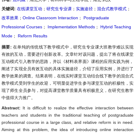
关键词:
在线课堂互动
；
研究生专业课
；
实施途径
；
混合式教学模式
；
改革效果
；
Online Classroom Interaction
；
Postgraduate
Professional Courses
；
Implementation Methods
；
Hybrid Teaching
Mode
；
Reform Results
摘要:
在单纯的传统线下教学模式中，研究生专业课大班教学难以实现
有效的互动，需要进行创新改革。文章针对该问题，提出了将在线课堂
互动模式引入教学的思路，并以《材料表界面》课程的应用实践为例，
阐述了实现全员有效互动的具体实施途径，介绍了应用实例，并进行了
教学效果的调查。结果表明，在线实时课堂互动结合线下教学的混合式
教学模式受到学生的欢迎，可明显促进学生参与课堂互动的积极性，实
现了师生全员参与，对提高课堂教学质量具有积极意义，在研究生教学
中值得大力推广。
Abstract:
It is difficult to realize the effective interaction between
teachers and students in the traditional teaching of postgraduate
professional course in a large class, and relative reform is in need.
Aiming at this problem, the idea of introducing online interaction