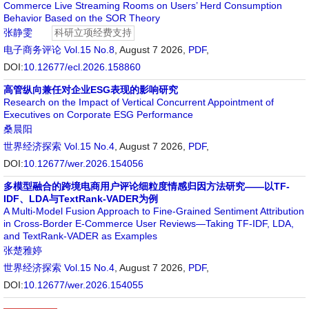
Commerce Live Streaming Rooms on Users’ Herd Consumption
Behavior Based on the SOR Theory
张静雯
科研立项经费支持
电子商务评论
Vol.15 No.8
, August 7 2026,
PDF
,
DOI:
10.12677/ecl.2026.158860
高管纵向兼任对企业ESG表现的影响研究
Research on the Impact of Vertical Concurrent Appointment of
Executives on Corporate ESG Performance
桑晨阳
世界经济探索
Vol.15 No.4
, August 7 2026,
PDF
,
DOI:
10.12677/wer.2026.154056
多模型融合的跨境电商用户评论细粒度情感归因方法研究——以TF-
IDF、LDA与TextRank-VADER为例
A Multi-Model Fusion Approach to Fine-Grained Sentiment Attribution
in Cross-Border E-Commerce User Reviews—Taking TF-IDF, LDA,
and TextRank-VADER as Examples
张楚雅婷
世界经济探索
Vol.15 No.4
, August 7 2026,
PDF
,
DOI:
10.12677/wer.2026.154055