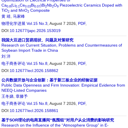
Optimization of Electrical Properties of
Ca
(Li
Ce
Bi
)Bi
Nb
O
Piezoelectric Ceramics Doped with
0.8
0.1
0.03
0.07
2
2
9
TiO
and MnO
Composite
2
2
黄 靖
,
马家峰
物理化学进展
Vol.15 No.3
, August 7 2026,
PDF
,
DOI:
10.12677/japc.2026.153019
我国大豆进口贸易现状、问题及对策研究
Research on Current Situation, Problems and Countermeasures of
Soybean Import Trade in China
刘 洋
电子商务评论
Vol.15 No.8
, August 7 2026,
PDF
,
DOI:
10.12677/ecl.2026.158862
公共数据开放与企业创新：基于新三板企业的经验证据
Public Data Openness and Firm Innovation: Empirical Evidence from
NEEQ-Listed Companies
王冬娣
,
章滕予
电子商务评论
Vol.15 No.8
, August 7 2026,
PDF
,
DOI:
10.12677/ecl.2026.158861
基于SOR理论的电商直播间“氛围组”对用户从众消费的影响研究
Research on the Influence of the “Atmosphere Group” in E-