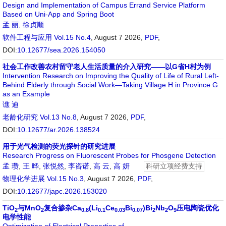
Design and Implementation of Campus Errand Service Platform
Based on Uni-App and Spring Boot
孟 丽
,
徐贞顺
软件工程与应用
Vol.15 No.4
, August 7 2026,
PDF
,
DOI:
10.12677/sea.2026.154050
社会工作改善农村留守老人生活质量的介入研究——以G省H村为例
Intervention Research on Improving the Quality of Life of Rural Left-
Behind Elderly through Social Work—Taking Village H in Province G
as an Example
谯 迪
老龄化研究
Vol.13 No.8
, August 7 2026,
PDF
,
DOI:
10.12677/ar.2026.138524
用于光气检测的荧光探针的研究进展
Research Progress on Fluorescent Probes for Phosgene Detection
孟 瓒
,
王 晔
,
张悦然
,
李咨诺
,
高 云
,
高 妍
科研立项经费支持
物理化学进展
Vol.15 No.3
, August 7 2026,
PDF
,
DOI:
10.12677/japc.2026.153020
TiO
与MnO
复合掺杂Ca
(Li
Ce
Bi
)Bi
Nb
O
压电陶瓷优化
2
2
0.8
0.1
0.03
0.07
2
2
9
电学性能