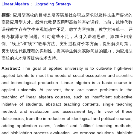
Linear Algebra
；
Upgrading Strategy
摘要:
应用型高校的目标是培养满足社会职业需求以及科技生产要求的
高级应用型人才。线性代数是应用型高校的基础课程。当前，线性代数
课程教学存在学生主观能动性不足、教学内容抽象、教学方法单一、评
价考核滞后等问题。针对这些不足，从引入课程思政、添加应用案
例、“线上”和“线下”教学方法、突出过程评价等方面，提出解决对策，
突出线性代数课程的实用性，提高学生解决实际问题的能力，为应用型
高校的人才培养提供技术支持。
Abstract:
The goal of applied university is to cultivate high-level
applied talents to meet the needs of social occupation and scientific
and technological production. Linear algebra is a basic course in
applied university. At present, there are some problems in the
teaching of linear algebra courses, such as insufficient subjective
initiative of students, abstract teaching contents, single teaching
method, and evaluation and assessment lag. In view of these
deficiencies, from the introduction of ideological and political courses,
adding application cases, “online” and “offline” teaching methods,
and highlighting process evaluation, we propose solutions, highlight