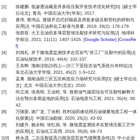
[1]
徐建鹏. 低渗透油藏直井多段压裂开发技术优化研究[D]: [硕士学
位论文]. 青岛: 中国石油大学(华东), 2017.
[2]
黄伟, 詹鸿运. 逐级开启式封隔器及滑套多级压裂管柱的研制与
应用[J]. 中国石油和化工标准与质量, 2019, 39(2): 178-179.
[3]
张群双. 大王北油田多薄层暂堵压裂技术研究与应用[J]. 地球科
学前沿, 2021, 11(11): 1407-1415. [
Google Scholar
] [
CrossRe
f
]
[4]
刘旭礼. 井下微地震监测技术在页岩气“井工厂”压裂中的应用[J].
石油钻探技术, 2016, 44(4): 102-107.
[5]
王东晔. 渤南洼陷沙四上—沙三下亚段含油气系统分布特征[J].
东北石油大学学报, 2021, 45(2): 1-9+122.
[6]
孟勇. 渤南油田三区五区构造应力场研究与应用[D]: [硕士学位论
文]. 北京: 中国石油大学(北京), 2020.
[7]
尚立涛, 张燕明, 王业晗, 等. 致密油气储层综合可压裂性解释方
法在鄂尔多斯盆地的应用[J]. 石油地质与工程, 2021, 35(4): 38-
42.
[8]
万绪新, 谢广龙, 丁余刚. 胜利油田难动用石油储量地质工程一体
化探索[J]. 中国石油勘探, 2020, 25(2): 43-50.
[9]
刘建升, 杨永刚, 张红岗, 等. 微地震监测技术在暂堵压裂工艺中
的应用[J]. 石油化工应用, 2016, 35(8): 68-73.
[10]
林永茂. 二次压裂提高川南深层页岩气缝网复杂性[J]. 中小企业