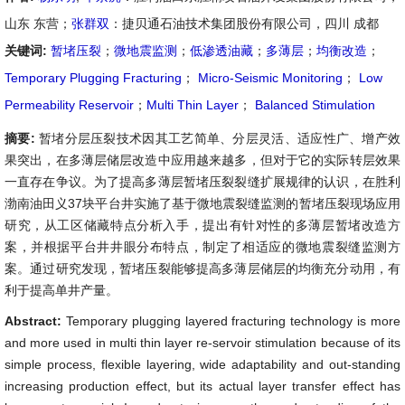
山东 东营；
张群双
：捷贝通石油技术集团股份有限公司，四川 成都
关键词:
暂堵压裂
；
微地震监测
；
低渗透油藏
；
多薄层
；
均衡改造
；
Temporary Plugging Fracturing
；
Micro-Seismic Monitoring
；
Low
Permeability Reservoir
；
Multi Thin Layer
；
Balanced Stimulation
摘要:
暂堵分层压裂技术因其工艺简单、分层灵活、适应性广、增产效
果突出，在多薄层储层改造中应用越来越多，但对于它的实际转层效果
一直存在争议。为了提高多薄层暂堵压裂裂缝扩展规律的认识，在胜利
渤南油田义37块平台井实施了基于微地震裂缝监测的暂堵压裂现场应用
研究，从工区储藏特点分析入手，提出有针对性的多薄层暂堵改造方
案，并根据平台井井眼分布特点，制定了相适应的微地震裂缝监测方
案。通过研究发现，暂堵压裂能够提高多薄层储层的均衡充分动用，有
利于提高单井产量。
Abstract:
Temporary plugging layered fracturing technology is more
and more used in multi thin layer re-servoir stimulation because of its
simple process, flexible layering, wide adaptability and out-standing
increasing production effect, but its actual layer transfer effect has