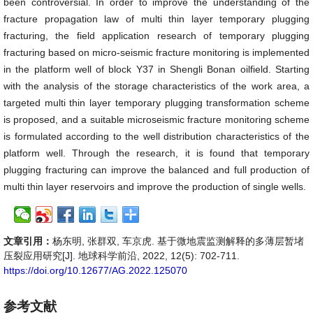
been controversial. In order to improve the understanding of the
fracture propagation law of multi thin layer temporary plugging
fracturing, the field application research of temporary plugging
fracturing based on micro-seismic fracture monitoring is implemented
in the platform well of block Y37 in Shengli Bonan oilfield. Starting
with the analysis of the storage characteristics of the work area, a
targeted multi thin layer temporary plugging transformation scheme
is proposed, and a suitable microseismic fracture monitoring scheme
is formulated according to the well distribution characteristics of the
platform well. Through the research, it is found that temporary
plugging fracturing can improve the balanced and full production of
multi thin layer reservoirs and improve the production of single wells.
文章引用：
杨东明, 张群双, 车京虎. 基于微地震监测解释的多薄层暂堵
压裂应用研究[J]. 地球科学前沿, 2022, 12(5): 702-711.
https://doi.org/10.12677/AG.2022.125070
参考文献