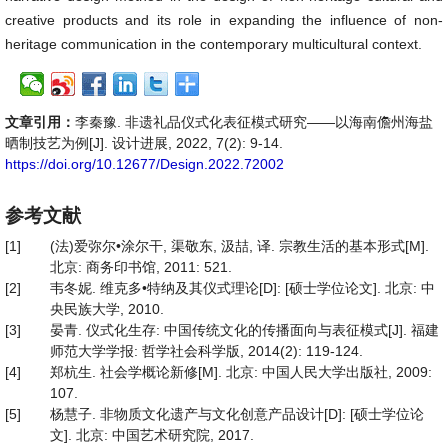
creative products and its role in expanding the influence of non-
heritage communication in the contemporary multicultural context.
文章引用：
李秦豫. 非遗礼品仪式化表征模式研究——以海南儋州海盐
晒制技艺为例[J]. 设计进展, 2022, 7(2): 9-14.
https://doi.org/10.12677/Design.2022.72002
参考文献
[1]
(法)爱弥尔•涂尔干, 渠敬东, 汲喆, 译. 宗教生活的基本形式[M].
北京: 商务印书馆, 2011: 521.
[2]
韦冬妮. 维克多•特纳及其仪式理论[D]: [硕士学位论文]. 北京: 中
央民族大学, 2010.
[3]
晏青. 仪式化生存: 中国传统文化的传播面向与表征模式[J]. 福建
师范大学学报: 哲学社会科学版, 2014(2): 119-124.
[4]
郑杭生. 社会学概论新修[M]. 北京: 中国人民大学出版社, 2009:
107.
[5]
杨慧子. 非物质文化遗产与文化创意产品设计[D]: [硕士学位论
文]. 北京: 中国艺术研究院, 2017.