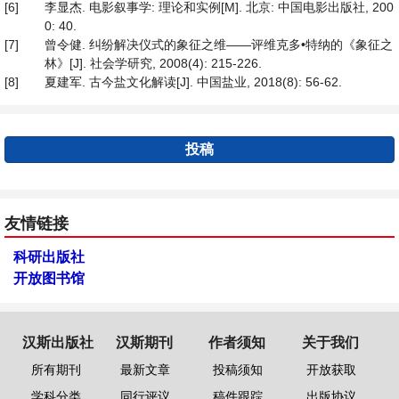
[6]
李显杰. 电影叙事学: 理论和实例[M]. 北京: 中国电影出版社, 200
0: 40.
[7]
曾令健. 纠纷解决仪式的象征之维——评维克多•特纳的《象征之
林》[J]. 社会学研究, 2008(4): 215-226.
[8]
夏建军. 古今盐文化解读[J]. 中国盐业, 2018(8): 56-62.
投稿
友情链接
科研出版社
开放图书馆
汉斯出版社
汉斯期刊
作者须知
关于我们
所有期刊
最新文章
投稿须知
开放获取
学科分类
同行评议
稿件跟踪
出版协议