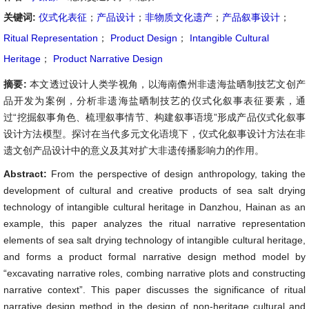
关键词:
仪式化表征
；
产品设计
；
非物质文化遗产
；
产品叙事设计
；
Ritual Representation
；
Product Design
；
Intangible Cultural
Heritage
；
Product Narrative Design
摘要:
本文透过设计人类学视角，以海南儋州非遗海盐晒制技艺文创产
品开发为案例，分析非遗海盐晒制技艺的仪式化叙事表征要素，通
过“挖掘叙事角色、梳理叙事情节、构建叙事语境”形成产品仪式化叙事
设计方法模型。探讨在当代多元文化语境下，仪式化叙事设计方法在非
遗文创产品设计中的意义及其对扩大非遗传播影响力的作用。
Abstract:
From the perspective of design anthropology, taking the
development of cultural and creative products of sea salt drying
technology of intangible cultural heritage in Danzhou, Hainan as an
example, this paper analyzes the ritual narrative representation
elements of sea salt drying technology of intangible cultural heritage,
and forms a product formal narrative design method model by
“excavating narrative roles, combing narrative plots and constructing
narrative context”. This paper discusses the significance of ritual
narrative design method in the design of non-heritage cultural and