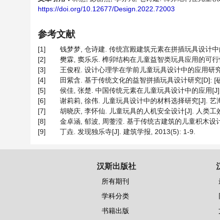
https://doi.org/10.12677/Design.2022.72003
参考文献
[1]
钱梦梦, 仓诗建. 传统宫殿建筑元素在拼插玩具设计中的应用[J]
[2]
樊霖, 窦乐乐. 榫卯结构在儿童益智类玩具应用的可行性研究[J
[3]
王俊程. 设计心理学在学前儿童玩具设计中的应用研究[J]. 西部皮
[4]
田紫含. 基于传统文化的益智拼插玩具设计研究[D]: [硕士
[5]
侯佳, 张楚. 中国传统元素在儿童玩具设计中的应用[J]. 工业设
[6]
谢莉莉, 徐伟. 儿童玩具设计中的材料选择研究[J]. 艺海, 202
[7]
胡晓庆, 李怀仙. 儿童玩具的人机安全设计[J]. 人类工效学, 20
[8]
金卓涵, 郁波, 周蓥滢. 基于传统古建筑的儿童积木设计研究[J]. 
[9]
丁垚. 发现独乐寺[J]. 建筑学报, 2013(5): 1-9.
汉斯出版社
所有期刊
学科分类
书籍出版