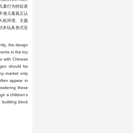
儿童行为特征表
不便儿童真正认
人机环境、主题
积木玩具形式呈
tly, the design
ments in the toy
ys with Chinese
 ages should be
toy market only
often appear in
nsidering these
gn a children’s
 building block