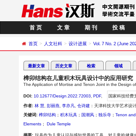
首 页
文 章
期 刊
投 稿
首页
人文社科
设计进展
Vol. 7 No. 2 (June 20
最新文章
历史文章
检索
领域
榫卯结构在儿童积木玩具设计中的应用研究
The Application of Mortise and Tenon Joint in the Design of
DOI:
10.12677/Design.2022.72003
,
PDF
,
国家科技经费
作者:
林 慧
,
彭丽燕
,
李亦凡
,
仓诗建
：天津科技大学艺术设
关键词:
榫卯结构
；
积木玩具
；
国潮风
；
独乐寺
；
Tenon and 
Elements
；
Dule Temple
摘要:
玩具作为儿童认识与感知世界的工具，对儿童的健康