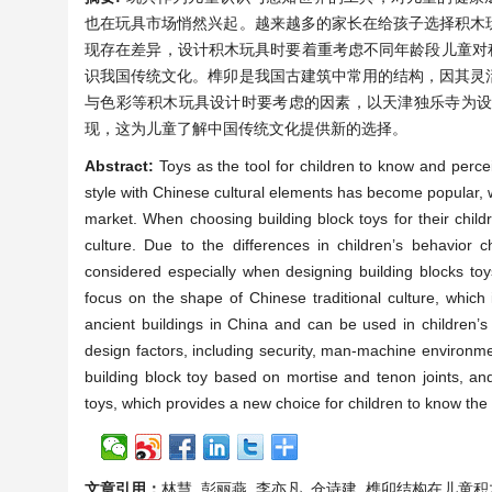
也在玩具市场悄然兴起。越来越多的家长在给孩子选择积木
现存在差异，设计积木玩具时要着重考虑不同年龄段儿童对
识我国传统文化。榫卯是我国古建筑中常用的结构，因其灵
与色彩等积木玩具设计时要考虑的因素，以天津独乐寺为
现，这为儿童了解中国传统文化提供新的选择。
Abstract:
Toys as the tool for children to know and percei
style with Chinese cultural elements has become popular, whi
market. When choosing building block toys for their childr
culture. Due to the differences in children’s behavior c
considered especially when designing building blocks toys.
focus on the shape of Chinese traditional culture, which 
ancient buildings in China and can be used in children’s b
design factors, including security, man-machine environmen
building block toy based on mortise and tenon joints, an
toys, which provides a new choice for children to know the 
文章引用：
林慧, 彭丽燕, 李亦凡, 仓诗建. 榫卯结构在儿童积木玩具