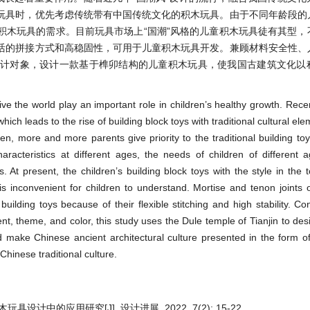
玩具时，优先考虑传统带有中国传统文化的积木玩具。由于不同年龄段的
积木玩具的需求。目前玩具市场上“国潮”风格的儿童积木玩具徒有其型，
活的拼接方式和高稳固性，可用于儿童积木玩具开发。兼顾材料安全性、
设计对象，设计一款基于榫卯结构的儿童积木玩具，使我国古建筑文化以
ve the world play an important role in children’s healthy growth. Recen
ch leads to the rise of building block toys with traditional cultural ele
en, more and more parents give priority to the traditional building to
haracteristics at different ages, the needs of children of different
 At present, the children’s building block toys with the style in the 
is inconvenient for children to understand. Mortise and tenon joints 
uilding toys because of their flexible stitching and high stability. Co
t, theme, and color, this study uses the Dule temple of Tianjin to desi
d make Chinese ancient architectural culture presented in the form of
Chinese traditional culture.
设计中的应用研究[J]. 设计进展, 2022, 7(2): 15-22.