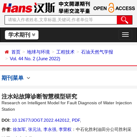
学术期刊
切
换
导
首页
地球与环境
工程技术
石油天然气学报
航
Vol. 44 No. 2 (June 2022)
期刊菜单
注水站故障诊断智慧模型研究
Research on Intelligent Model for Fault Diagnosis of Water Injection
Station
DOI:
10.12677/JOGT.2022.442012
,
PDF
,
作者:
徐加军
,
张元法
,
李永强
,
李荣权
：中石化胜利油田分公司胜利采