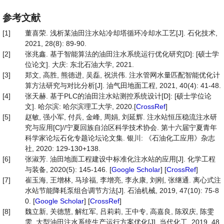
参考文献
[1]
董喜荣. 浅析某油田注水站冷却塔循环冷却水工艺[J]. 石化技术,
2021, 28(8): 89-90.
[2]
张兆鑫. 基于智能算法的油田注水系统运行优化研究[D]: [硕士学
位论文]. 大庆: 东北石油大学, 2021.
[3]
郑文, 高胜, 熊德进, 吴磊, 祝洪伟. 注水管网水量匹配智能优化计
算方法研究与对比分析[J]. 油气田地面工程, 2021, 40(4): 41-48.
[4]
张天赫. 基于PLC的油田注水站测控系统设计[D]: [硕士学位论
文]. 哈尔滨: 哈尔滨理工大学, 2020.[
CrossRef
]
[5]
赵敏, 强小军, 付兵, 金峰, 周娟, 刘延辉. 注水站恒压稳流注水研
究与应用[C]//宁夏回族自治区科学技术协会. 第十六届宁夏青年
科学家论坛石化专题论坛论文集. 银川: 《石油化工应用》杂志
社, 2020: 129-130+138.
[6]
张淑芳. 油田地面工程建设中标准化注水站的应用[J]. 化学工程
与装备, 2020(5): 145-146. [
Google Scholar
] [
CrossRef
]
[7]
崔玉海, 王增林, 马珍福, 李增亮, 李永康, 刘刚, 张继通. 离心式注
水站节能降耗泵组合调节方法[J]. 石油机械, 2019, 47(10): 75-8
0. [
Google Scholar
] [
CrossRef
]
[8]
魏立新, 关德慧, 解红军, 吕莉莉, 王中专, 高嘉良, 陈双庆, 陈雯
雯. 大型油田注水系统生产运行方案优化[J]. 当代化工, 2019, 48