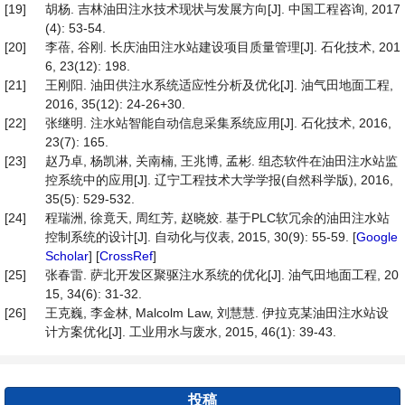
[19]
胡杨. 吉林油田注水技术现状与发展方向[J]. 中国工程咨询, 2017
(4): 53-54.
[20]
李蓓, 谷刚. 长庆油田注水站建设项目质量管理[J]. 石化技术, 201
6, 23(12): 198.
[21]
王刚阳. 油田供注水系统适应性分析及优化[J]. 油气田地面工程,
2016, 35(12): 24-26+30.
[22]
张继明. 注水站智能自动信息采集系统应用[J]. 石化技术, 2016,
23(7): 165.
[23]
赵乃卓, 杨凯淋, 关南楠, 王兆博, 孟彬. 组态软件在油田注水站监
控系统中的应用[J]. 辽宁工程技术大学学报(自然科学版), 2016,
35(5): 529-532.
[24]
程瑞洲, 徐竟天, 周红芳, 赵晓姣. 基于PLC软冗余的油田注水站
控制系统的设计[J]. 自动化与仪表, 2015, 30(9): 55-59. [
Google
Scholar
] [
CrossRef
]
[25]
张春雷. 萨北开发区聚驱注水系统的优化[J]. 油气田地面工程, 20
15, 34(6): 31-32.
[26]
王克巍, 李金林, Malcolm Law, 刘慧慧. 伊拉克某油田注水站设
计方案优化[J]. 工业用水与废水, 2015, 46(1): 39-43.
投稿