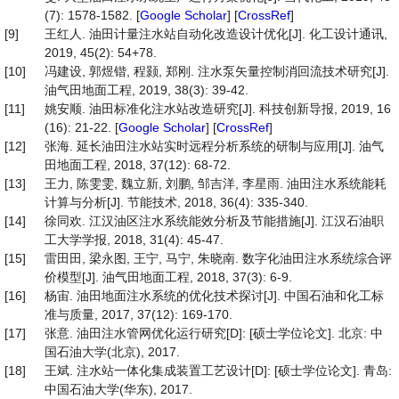
(7): 1578-1582. [
Google Scholar
] [
CrossRef
]
[9]
王红人. 油田计量注水站自动化改造设计优化[J]. 化工设计通讯,
2019, 45(2): 54+78.
[10]
冯建设, 郭煜锴, 程颢, 郑刚. 注水泵矢量控制消回流技术研究[J].
油气田地面工程, 2019, 38(3): 39-42.
[11]
姚安顺. 油田标准化注水站改造研究[J]. 科技创新导报, 2019, 16
(16): 21-22. [
Google Scholar
] [
CrossRef
]
[12]
张海. 延长油田注水站实时远程分析系统的研制与应用[J]. 油气
田地面工程, 2018, 37(12): 68-72.
[13]
王力, 陈雯雯, 魏立新, 刘鹏, 邹吉洋, 李星雨. 油田注水系统能耗
计算与分析[J]. 节能技术, 2018, 36(4): 335-340.
[14]
徐同欢. 江汉油区注水系统能效分析及节能措施[J]. 江汉石油职
工大学学报, 2018, 31(4): 45-47.
[15]
雷田田, 梁永图, 王宁, 马宁, 朱晓南. 数字化油田注水系统综合评
价模型[J]. 油气田地面工程, 2018, 37(3): 6-9.
[16]
杨宙. 油田地面注水系统的优化技术探讨[J]. 中国石油和化工标
准与质量, 2017, 37(12): 169-170.
[17]
张意. 油田注水管网优化运行研究[D]: [硕士学位论文]. 北京: 中
国石油大学(北京), 2017.
[18]
王斌. 注水站一体化集成装置工艺设计[D]: [硕士学位论文]. 青岛:
中国石油大学(华东), 2017.