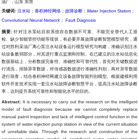
油厂，山东 东营
关键词:
注水站
；
卷积神经网络
；
故障诊断
；
Water Injection Station
；
Convolutional Neural Network
；
Fault Diagnosis
摘要:
针对注水泵站目前系统存在数据不可靠、不能完全替代人工巡
检、缺少智能管控功能等现状，有必要开展故障诊断智慧模型研究，通
过对胜利采油厂离心泵注水站设备运行模型研究与构建，准确识别注水
站设备脆弱部分，对其进行重点监测和控制。在已建立的注水站信息化
数据基础上，分析数据完备性、准确性和可替代性，首先对关键数据进
行清洗，排除异常数据，对传感器数据进行准确性判别，再对异常数据
进行筛查，结合卷积神经网建立设备故障智能判别模型。根据建模利用
软件开发技术实现一套注水站故障诊断智慧平台，提高注水站故障诊断
率，达到提升系统可靠性和智能化水平的目的。
Abstract:
It is necessary to carry out the research on the intelligent
model of fault diagnosis because we cannot completely replace
manual patrol inspection and lack of intelligent control function in the
system of water injection pump station in view of the current situation
of unreliable data. Through the research and construction of the