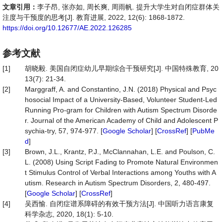
文章引用：
李子昂, 张亦如, 周长爽, 周雨帆. 提升大学生对自闭症群体关
注度与干预度的思考[J]. 教育进展, 2022, 12(6): 1868-1872.
https://doi.org/10.12677/AE.2022.126285
参考文献
[1]
胡晓毅. 美国自闭症幼儿早期综合干预研究[J]. 中国特殊教育, 20
13(7): 21-34.
[2]
Marggraff, A. and Constantino, J.N. (2018) Physical and Psyc
hosocial Impact of a University-Based, Volunteer Student-Led
Running Pro-gram for Children with Autism Spectrum Disorde
r. Journal of the American Academy of Child and Adolescent P
sychia-try, 57, 974-977. [
Google Scholar
] [
CrossRef
] [
PubMe
d
]
[3]
Brown, J.L., Krantz, P.J., McClannahan, L.E. and Poulson, C.
L. (2008) Using Script Fading to Promote Natural Environmen
t Stimulus Control of Verbal Interactions among Youths with A
utism. Research in Autism Spectrum Disorders, 2, 480-497.
[
Google Scholar
] [
CrossRef
]
[4]
吴西愉. 自闭症谱系障碍的有效干预方法[J]. 中国听力语言康复
科学杂志, 2020, 18(1): 5-10.