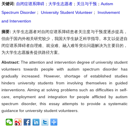
关键词:
自闭症谱系障碍
；
大学生志愿者
；
关注与干预
；
Autism
Spectrum Disorder
；
University Student Volunteer
；
Involvement
and Intervention
摘要:
大学生志愿者对自闭症谱系障碍患者关注度与干预度逐步提高，
但由于国内外相关研究较少，我国大学生缺乏科学指导。本文以促进自
闭症谱系障碍者自理难、就业难、融入难等突出问题解决为主要目的，
为大学生志愿服务提供路径方案。
Abstract:
The attention and intervention degree of university student
volunteers towards people with autism spectrum disorder has
gradually increased. However, shortage of established studies
hinders university students from involving themselves in guided
interventions. Aiming at solving problems such as difficulties in self-
care, employment and integration for people afflicted by autism
spectrum disorder, this essay attempts to provide a systematic
guidance for university student volunteers.