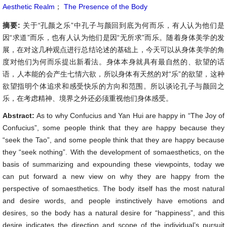
Aesthetic Realm
；
The Presence of the Body
摘要:
关于“孔颜之乐”中孔子与颜回到底为何而乐，有人认为他们是
因“求道”而乐，也有人认为他们是因“无所求”而乐。随着身体美学的发
展，在对这几种观点进行总结论述的基础上，今天可以从身体美学的角
度对他们为何而乐提出新看法。身体本身就具有最自然的、欲望的话
语，人本能的会产生七情六欲，所以身体有天然的对“乐”的欲望，这种
欲望指明个体追求和感受快乐的方向和范围。所以谈论孔子与颜回之
乐，在考虑精神、境界之外还必须重视他们身体感受。
Abstract:
As to why Confucius and Yan Hui are happy in “The Joy of
Confucius”, some people think that they are happy because they
“seek the Tao”, and some people think that they are happy because
they “seek nothing”. With the development of somaesthetics, on the
basis of summarizing and expounding these viewpoints, today we
can put forward a new view on why they are happy from the
perspective of somaesthetics. The body itself has the most natural
and desire words, and people instinctively have emotions and
desires, so the body has a natural desire for “happiness”, and this
desire indicates the direction and scope of the individual’s pursuit