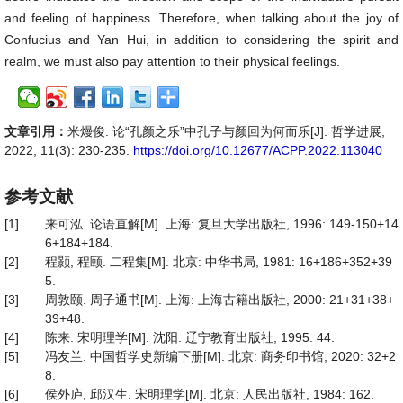
and feeling of happiness. Therefore, when talking about the joy of
Confucius and Yan Hui, in addition to considering the spirit and
realm, we must also pay attention to their physical feelings.
文章引用：
米熳俊. 论“孔颜之乐”中孔子与颜回为何而乐[J]. 哲学进展,
2022, 11(3): 230-235.
https://doi.org/10.12677/ACPP.2022.113040
参考文献
[1]
来可泓. 论语直解[M]. 上海: 复旦大学出版社, 1996: 149-150+14
6+184+184.
[2]
程颢, 程颐. 二程集[M]. 北京: 中华书局, 1981: 16+186+352+39
5.
[3]
周敦颐. 周子通书[M]. 上海: 上海古籍出版社, 2000: 21+31+38+
39+48.
[4]
陈来. 宋明理学[M]. 沈阳: 辽宁教育出版社, 1995: 44.
[5]
冯友兰. 中国哲学史新编下册[M]. 北京: 商务印书馆, 2020: 32+2
8.
[6]
侯外庐, 邱汉生. 宋明理学[M]. 北京: 人民出版社, 1984: 162.