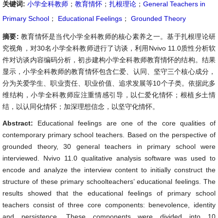
关键词:
小学全科教师
；
教育情怀
；
扎根理论
；
General Teachers in
Primary School
；
Educational Feelings
；
Grounded Theory
摘要:
教育情怀是当代小学全科教师的核心素养之一。基于扎根理论研
究视角，对30名小学全科教师进行了访谈，利用Nvivo 11.0质性分析软
件对访谈内容编码分析，初步建构小学全科教师教育情怀的结构。结果
显示，小学全科教师的教育情怀包含仁爱、认同、坚守三个核心成分，
分为关爱学生、职业责任、职业价值、追求发展等10个子类。依据此多
维结构，小学全科教师应注重情感引导，以仁爱化情怀；根植乡土情
结，以认同化情怀；加深理想信念，以坚守化情怀。
Abstract:
Educational feelings are one of the core qualities of
contemporary primary school teachers. Based on the perspective of
grounded theory, 30 general teachers in primary school were
interviewed. Nvivo 11.0 qualitative analysis software was used to
encode and analyze the interview content to initially construct the
structure of these primary schoolteachers’ educational feelings. The
results showed that the educational feelings of primary school
teachers consist of three core components: benevolence, identity
and persistence. These components were divided into 10