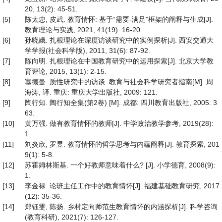
20, 13(2): 45-51.
[5]
陈太忠, 皮武. 教育情怀: 基于“需要-满足”框架的阐释与生成[J].
教育理论与实践, 2021, 41(19): 16-20.
[6]
孙晓娥. 扎根理论在深度访谈研究中的实例探析[J]. 西安交通大
学学报(社会科学版), 2011, 31(6): 87-92.
[7]
陈向明. 扎根理论在中国教育研究中的运用探索[J]. 北京大学教
育评论, 2015, 13(1): 2-15.
[8]
塞德曼. 质性研究中的访谈: 教育与社会科学研究者指南[M]. 周
海涛, 译. 重庆: 重庆大学出版社, 2009: 121.
[9]
陶行知. 陶行知全集(第2卷) [M]. 成都: 四川教育出版社, 2005: 3
63.
[10]
黄万强. 做有教育情怀的教师[J]. 中学政治教学参考, 2019(28):
1.
[11]
刘炎欣, 罗昱. 教育情怀的哲学思考与内蕴阐释[J]. 教育探索, 201
9(1): 5-8.
[12]
苏霍姆林斯基. 一个好教师意味着什么? [J]. 小学德育, 2008(9):
1.
[13]
李金禄. 论班主任工作中的教育情怀[J]. 福建基础教育研究, 2017
(12): 35-36.
[14]
郑钰雯, 陈扬. 乡村定向师范生教育情怀的内涵探析[J]. 科学咨询
(教育科研), 2021(7): 126-127.