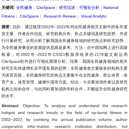
关键词:
全民健身
；
CiteSpace
；
研究综述
；
可视化分析
；
National
Fitness
；
CiteSpace
；
Research Review
；
Visual Analytic
摘要:
目的：通过梳理2002年~2022年间全民健身相关文献中的各年度
发文量、作者合作信息、研究机构分布、热点关键词及研究趋势，并进
行计量研究，从而分析了解我国全民健身领域的研究热点和研究趋势，
为全民健身事业的发展提供思路及参考。方法：在中国知网上进行高级
检索，对2002年~2022年CSSCI数据库收录的2178篇文献运用
CiteSpace软件进行可视化图谱分析。结果：我国全民健身领域的相关
研究呈先快速增长后平缓发展的趋势；全民健身发文量较多的机构主要
为体育高校，全民健身研究的热点主要集中在全民健身，群众体育，体
育产业，体育管理，健康中国等方面。结论：今后要加强作者以及研究
机构之间的合作，与此同时要加强跨学科合作，不断提升全民健身研究
的水平。
Abstract:
Objective: To analyze and understand the research
hotspot and research trends in the field of na-tional fitness in
2002~2022, by combing the annual publication volume, author
cooperation infor-mation, research institution distribution, hot