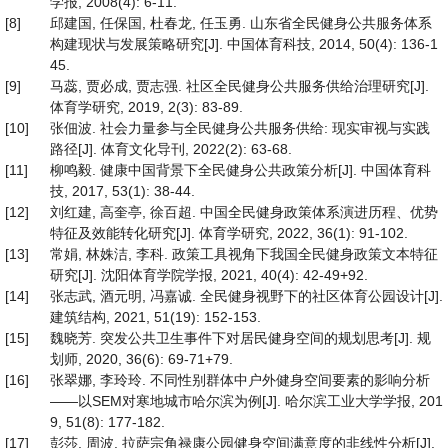
学报, 2008(4): 6-11.
[8]
邱建国, 任保国, 杜春龙, 任玉勇. 山东省全民健身公共服务体系
构建现状与发展策略研究[J]. 中国体育科技, 2014, 50(4): 136-1
45.
[9]
马蕊, 贾必成, 贾志强. 社区全民健身公共服务供给治理研究[J].
体育学研究, 2019, 2(3): 83-89.
[10]
张佃波. 社会力量参与全民健身公共服务供给: 现实审视与实践
路径[J]. 体育文化导刊, 2022(2): 63-68.
[11]
柳鸣毅. 健康中国背景下全民健身公共政策分析[J]. 中国体育科
技, 2017, 53(1): 38-44.
[12]
刘红建, 高奎亭, 徐百超. 中国全民健身政策体系演进历程、优势
特征及效能转化研究[J]. 体育学研究, 2022, 36(1): 91-102.
[13]
常娟, 林姝洁, 李科. 政策工具视角下我国全民健身政策文本特征
研究[J]. 沈阳体育学院学报, 2021, 40(4): 42-49+92.
[14]
张志武, 酒元明, 冯嘉诚. 全民健身视野下的社区体育公园设计[J].
建筑结构, 2021, 51(19): 152-153.
[15]
魏晓芳. 突发公共卫生事件下对居民健身空间的规划思考[J]. 规
划师, 2020, 36(6): 69-71+79.
[16]
张翠娜, 李玲玲. 不同性别群体中户外健身空间要素的影响分析
——以SEM对寒地城市哈尔滨为例[J]. 哈尔滨工业大学学报, 201
9, 51(8): 177-182.
[17]
彭莎, 周波. 拉萨宗角禄康公园健身空间满意度的非线性分析[J].