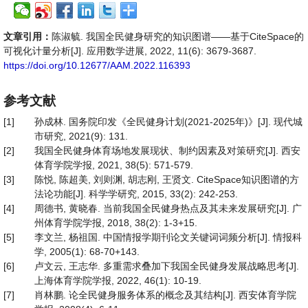
文章引用：
陈淑毓. 我国全民健身研究的知识图谱——基于CiteSpace的
可视化计量分析[J]. 应用数学进展, 2022, 11(6): 3679-3687.
https://doi.org/10.12677/AAM.2022.116393
参考文献
[1]
孙成林. 国务院印发《全民健身计划(2021-2025年)》[J]. 现代城
市研究, 2021(9): 131.
[2]
我国全民健身体育场地发展现状、制约因素及对策研究[J]. 西安
体育学院学报, 2021, 38(5): 571-579.
[3]
陈悦, 陈超美, 刘则渊, 胡志刚, 王贤文. CiteSpace知识图谱的方
法论功能[J]. 科学学研究, 2015, 33(2): 242-253.
[4]
周德书, 黄晓春. 当前我国全民健身热点及其未来发展研究[J]. 广
州体育学院学报, 2018, 38(2): 1-3+15.
[5]
李文兰, 杨祖国. 中国情报学期刊论文关键词词频分析[J]. 情报科
学, 2005(1): 68-70+143.
[6]
卢文云, 王志华. 多重需求叠加下我国全民健身发展战略思考[J].
上海体育学院学报, 2022, 46(1): 10-19.
[7]
肖林鹏. 论全民健身服务体系的概念及其结构[J]. 西安体育学院