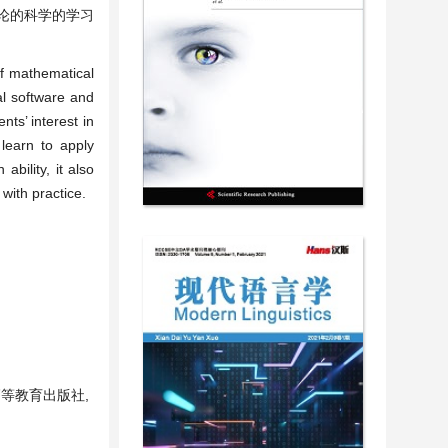
论的科学的学习
of mathematical
al software and
ts’ interest in
 learn to apply
bility, it also
with practice.
京: 高等教育出版社,