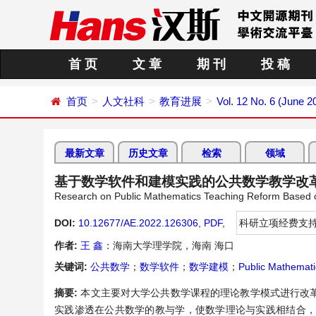
首 页
文 章
期 刊
投 稿
首页
人文社科
教育进展
Vol. 12 No. 6 (June 2
最新文章
历史文章
检索
领域
基于数学软件和建模实践的公共数学教学改
Research on Public Mathematics Teaching Reform Based o
DOI:
10.12677/AE.2022.126306
,
PDF
,
科研立项经费支
作者:
王 鑫
：海南大学理学院，海南 海口
关键词:
公共数学
；
数学软件
；
数学建模
；
Public Mathemati
摘要:
本文主要对大学公共数学课程的理论教学模式进行改
实践渗透在公共数学的教与学，使数学理论与实践相结合