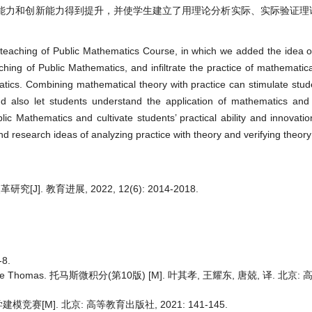
能力和创新能力得到提升，并使学生建立了用理论分析实际、实际验证理
al teaching of Public Mathematics Course, in which we added the idea 
ing of Public Mathematics, and infiltrate the practice of mathematic
tics. Combining mathematical theory with practice can stimulate studen
nd also let students understand the application of mathematics and
c Mathematics and cultivate students’ practical ability and innovation a
nd research ideas of analyzing practice with theory and verifying theory 
 教育进展, 2022, 12(6): 2014-2018.
8.
no, George Thomas. 托马斯微积分(第10版) [M]. 叶其孝, 王耀东, 唐兢, 译. 北
M]. 北京: 高等教育出版社, 2021: 141-145.