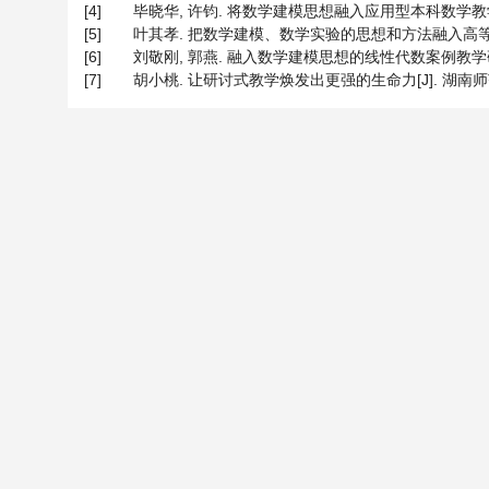
[4]
毕晓华, 许钧. 将数学建模思想融入应用型本科数学教学初探[J]
[5]
叶其孝. 把数学建模、数学实验的思想和方法融入高等数学课的教学
[6]
刘敬刚, 郭燕. 融入数学建模思想的线性代数案例教学研究[J]
[7]
胡小桃. 让研讨式教学焕发出更强的生命力[J]. 湖南师范大学