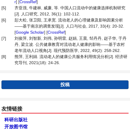
r
] [
CrossRef
]
[5]
齐亚强, 牛建林, 威廉, 等. 中国人口流动中的健康选择机制研究
[J]. 人口研究, 2012, 36(1): 102-112.
[6]
彭大松, 张卫阳, 王承宽. 流动老人的心理健康及影响因素分析
——基于南京的调查发现[J]. 人口与社会, 2017, 33(4): 20-32.
[
Google Scholar
] [
CrossRef
]
[7]
刘俊萍, 刘智新, 刘伟, 孙明雷, 赵娟, 王晨, 邹丹丹, 赵子华, 于丹
丹, 梁立波. 公共健康教育对流动老人健康的影响——基于农村
老年流动人口视角[J]. 现代预防医学, 2022, 49(2): 258-262.
[8]
熊萍, 王利娟. 流动老人的健康公共服务利用情况分析[J]. 经济研
究导刊, 2021(18): 24-26.
投稿
友情链接
科研出版社
开放图书馆