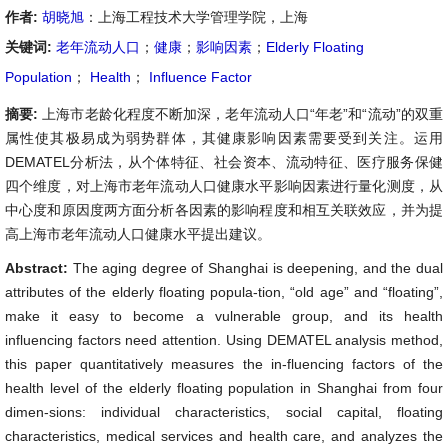
作者:
胡晓旭
：上海工程技术大学管理学院，上海
关键词:
老年流动人口
；
健康
；
影响因素
；
Elderly Floating
Population
；
Health
；
Influence Factor
摘要:
上海市老龄化程度不断加深，老年流动人口“年老”和“流动”的双重
属性使其极易成为弱势群体，其健康影响因素需要受到关注。运用
DEMATEL分析法，从个体特征、社会资本、流动特征、医疗服务保健
四个维度，对上海市老年流动人口健康水平影响因素进行量化测度，从
中心度和原因度两方面分析各因素的影响程度和相互关联效应，并为提
高上海市老年流动人口健康水平提出建议。
Abstract:
The aging degree of Shanghai is deepening, and the dual
attributes of the elderly floating popula-tion, “old age” and “floating”,
make it easy to become a vulnerable group, and its health
influencing factors need attention. Using DEMATEL analysis method,
this paper quantitatively measures the in-fluencing factors of the
health level of the elderly floating population in Shanghai from four
dimen-sions: individual characteristics, social capital, floating
characteristics, medical services and health care, and analyzes the