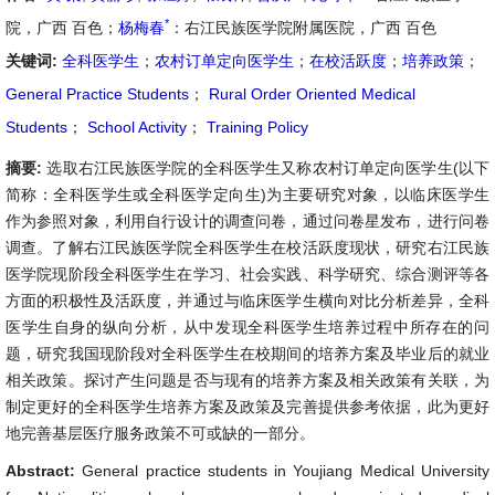
*
院，广西 百色；
杨梅春
：右江民族医学院附属医院，广西 百色
关键词:
全科医学生
；
农村订单定向医学生
；
在校活跃度
；
培养政策
；
General Practice Students
；
Rural Order Oriented Medical
Students
；
School Activity
；
Training Policy
摘要:
选取右江民族医学院的全科医学生又称农村订单定向医学生(以下
简称：全科医学生或全科医学定向生)为主要研究对象，以临床医学生
作为参照对象，利用自行设计的调查问卷，通过问卷星发布，进行问卷
调查。了解右江民族医学院全科医学生在校活跃度现状，研究右江民族
医学院现阶段全科医学生在学习、社会实践、科学研究、综合测评等各
方面的积极性及活跃度，并通过与临床医学生横向对比分析差异，全科
医学生自身的纵向分析，从中发现全科医学生培养过程中所存在的问
题，研究我国现阶段对全科医学生在校期间的培养方案及毕业后的就业
相关政策。探讨产生问题是否与现有的培养方案及相关政策有关联，为
制定更好的全科医学生培养方案及政策及完善提供参考依据，此为更好
地完善基层医疗服务政策不可或缺的一部分。
Abstract:
General practice students in Youjiang Medical University