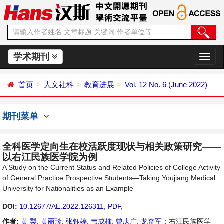
学术期刊
切
换
导
首页
人文社科
教育进展
Vol. 12 No. 6 (June 2022)
航
期刊菜单
全科医学定向生在校活跃度现状与相关政策研究——
以右江民族医学院为例
A Study on the Current Status and Related Policies of College Activity
of General Practice Prospective Students—Taking Youjiang Medical
University for Nationalities as an Example
DOI:
10.12677/AE.2022.126311
,
PDF
,
作者:
黄 梨
,
黄丽珍
,
张钰婷
,
韦成柿
,
曾庆广
,
龙奇军
：右江民族医学