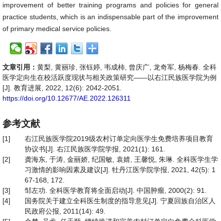
improvement of better training programs and policies for general
practice students, which is an indispensable part of the improvement
of primary medical service policies.
文章引用：
黄梨, 黄丽珍, 张钰婷, 韦成柿, 曾庆广, 龙奇军, 杨梅春. 全科
医学定向生在校活跃度现状与相关政策研究——以右江民族医学院为例
[J]. 教育进展, 2022, 12(6): 2042-2051.
https://doi.org/10.12677/AE.2022.126311
参考文献
[1]
右江民族医学院2019级农村订单定向医学生免费培养项目教育
协议书[J]. 右江民族医学院学报, 2021(1): 161.
[2]
龚海东, 于涛, 金丽娇, 纪国敏, 袁婧, 王馨悦, 朱琳. 全科医学生学
习激情的影响因素及建议[J]. 牡丹江医学院学报, 2021, 42(5): 1
67-168, 172.
[3]
邹左功. 全科医学教育将全面启动[J]. 中国肿瘤, 2000(2): 91.
[4]
国务院关于建立全科医生制度的指导意见[J]. 宁夏回族自治区人
民政府公报, 2011(14): 49.