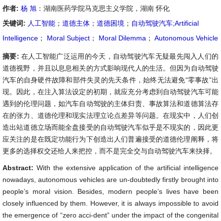
作者:
杨 旭
：湖南医药学院马克思主义学院，湖南 怀化
关键词:
人工智能
；
道德主体
；
道德困境
；
自动驾驶汽车;Artificial
Intelligence
；
Moral Subject
；
Moral Dilemma
；
Autonomous Vehicle
摘要:
在人工智能广泛运用的今天，自动驾驶汽车无疑最先闯入人们的
道德视野，并且以息息相关的方式影响现代人的生活。但因为自动驾驶
汽车的自身硬件故障和部件失灵的先天条件，始终无法避免“零事故”出
现。因此，在注入算法设定的初期，就应充分考虑到自动驾驶汽车可能
遇到的伦理问题，如汽车自动驾驶的主体归责、事故算法和道德算法存
在的张力、道德伦理和现实法理立论点差异等问题。在现实中，人们创
造出站道德立场而能全盘接受的自动驾驶汽车似乎是不现实的，因此更
应关注的是在既定功能行为下创造出人们普遍接受的道德伦理阐释，将
更多的选择权交还给人来把控，而不是完全交与自动驾驶汽车来抉择。
Abstract:
With the extensive application of the artificial intelligence
nowadays, autonomous vehicles are un-doubtedly firstly brought into
people’s moral vision. Besides, modern people’s lives have been
closely influenced by them. However, it is always impossible to avoid
the emergence of “zero acci-dent” under the impact of the congenital