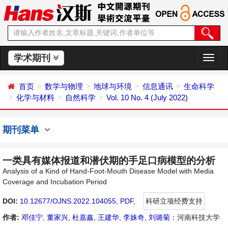
学术期刊
切
换
导
首页
数学与物理
地球与环境
信息通讯
生命科学
航
化学与材料
自然科学
Vol. 10 No. 4 (July 2022)
期刊菜单
一类具有媒体报道和潜伏期的手足口病模型的分析
Analysis of a Kind of Hand-Foot-Mouth Disease Model with Media
Coverage and Incubation Period
DOI:
10.12677/OJNS.2022.104055
,
PDF
,
科研立项经费支持
作者:
邓佳宁
,
董家兴
,
杜嘉鑫
,
王建华
,
李姝奇
,
刘璐菊
：河南科技大学