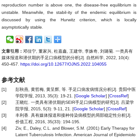
reproduction number is above one, the disease-free equilibrium is
unstable. Meanwhile, the stabil-ity of the endemic equilibrium is
discussed by using the Hurwitz criterion, which is locally
asymptotically stable.
文章引用：
邓佳宁, 董家兴, 杜嘉鑫, 王建华, 李姝奇, 刘璐菊. 一类具有
媒体报道和潜伏期的手足口病模型的分析[J]. 自然科学, 2022, 10(4):
450-457.
https://doi.org/10.12677/OJNS.2022.104055
参考文献
[1]
彭秋燕, 黄哲梅, 黄呈辉, 等. 手足口病发病情况分析[J]. 贵阳中医
学院学报, 2013, 35(3): 19-21. [
Google Scholar
] [
CrossRef
]
[2]
王晓红. 一类具有潜伏期的SEIR手足口病模型的研究[J]. 吕梁学
院学报, 2015, 5(3): 9-11, 21. [
Google Scholar
] [
CrossRef
]
[3]
丰利香. 具有媒体报道和接种传染病模型的局部稳定性分析[J].
价值工程, 2016, 35(33): 194-195.
[4]
Ziv, E., Daley, C.L. and Blower, S.M. (2001) Early Therapy for
Latent Tuberculosis Infection. American Journal of Epidemiolo