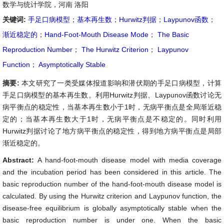
数学与统计学院，河南 洛阳
关键词:
手足口病模型
；
基本再生数
；
Hurwitz判据
；
Laypunov函数
；
渐近稳定的
；
Hand-Foot-Mouth Disease Mode
；
The Basic
Reproduction Number
；
The Hurwitz Criterion
；
Laypunov
Function
；
Asymptotically Stable
摘要:
本文研究了一类受媒体报道影响和潜伏期的手足口病模型，计算
手足口病模型的基本再生数。利用Hurwitz判据、Laypunov函数讨论无
病平衡点的稳定性，当基本再生数小于1时，无病平衡点是全局渐近稳
定的；当基本再生数大于1时，无病平衡点是不稳定的。同时利用
Hurwitz判据讨论了地方病平衡点的稳定性，得到地方病平衡点是局部
渐近稳定的。
Abstract:
A hand-foot-mouth disease model with media coverage
and the incubation period has been considered in this article. The
basic reproduction number of the hand-foot-mouth disease model is
calculated. By using the Hurwitz criterion and Laypunov function, the
disease-free equilibrium is globally asymptotically stable when the
basic reproduction number is under one. When the basic