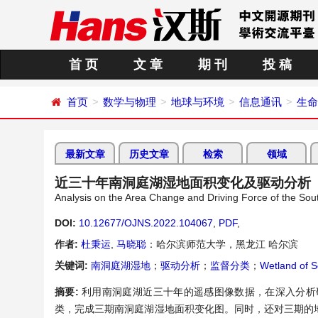
首 页
文 章
期 刊
投 稿
首页
数学与物理
地球与环境
信息通讯
生命
最新文章
历史文章
检索
领域
近三十年南洞庭湖湿地面积变化及驱动分析
Analysis on the Area Change and Driving Force of the Sou
DOI:
10.12677/OJNS.2022.104067
,
PDF
,
作者:
杜秉运
,
马晓聪
：哈尔滨师范大学，黑龙江 哈尔滨
关键词:
南洞庭湖湿地
；
驱动分析
；
监督分类
；
Wetland of S
摘要:
利用南洞庭湖近三十年的遥感图像数据，在深入分析
类，完成三期南洞庭湖湿地面积变化图。同时，还对三期的