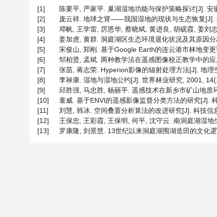
[1]
陈要平, 严家平. 巢湖湿地功能与保护策略探讨[J]. 安徽农学通报
[2]
庞云祥. 地球之肾——我国湿地的现状与生态恢复[J]. 科技信息
[3]
邓帆, 王学雷, 厉恩华, 蔡晓斌, 黄进良, 胡砚霞, 姜刘志. 1
[4]
姜加虎, 黄群. 洞庭湖区生态环境退化状况及其原因分析[J]. 生态
[5]
宋俊山, 郑刚. 基于Google Earth的连云港市林地变更调查探
[6]
邹柏贤, 孟斌. 两种教学法在遥感图像校正教学中的应用[J]. 地理
[7]
张苗, 蒋志荣. Hyperion影像的辐射处理方法[J]. 地理空间信息
[8]
李禄康. 湿地与湿地公约[J]. 世界林业研究, 2001, 14(1):
[9]
邱胜强, 马忠胜, 杨丽平. 遥感技术在新乡市矿山地质环境调查中
[10]
童威. 基于ENVI的遥感影像监督分类方法的研究[J]. 科技创新
[11]
刘慧, 韩冰. 空间叠置分析算法的改进研究[J]. 科技信息, 20
[12]
王保忠, 王彩霞, 王保明, 何平, 沈守云. 南洞庭湖湿地生
[13]
罗康隆, 刘景慧. 13世纪以来洞庭湖围湖造田的文化逻辑分析[J