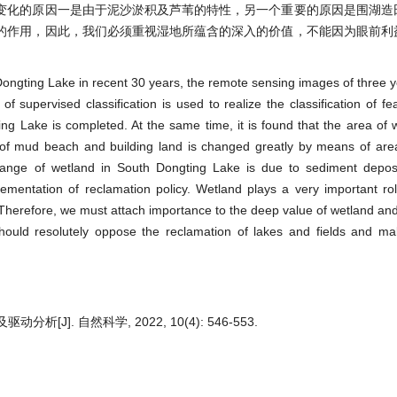
变化的原因一是由于泥沙淤积及芦苇的特性，另一个重要的原因是围湖造
的作用，因此，我们必须重视湿地所蕴含的深入的价值，不能因为眼前利
ongting Lake in recent 30 years, the remote sensing images of three 
 supervised classification is used to realize the classification of fe
g Lake is completed. At the same time, it is found that the area of
 of mud beach and building land is changed greatly by means of area
hange of wetland in South Dongting Lake is due to sediment depos
lementation of reclamation policy. Wetland plays a very important rol
 Therefore, we must attach importance to the deep value of wetland and
hould resolutely oppose the reclamation of lakes and fields and mak
]. 自然科学, 2022, 10(4): 546-553.