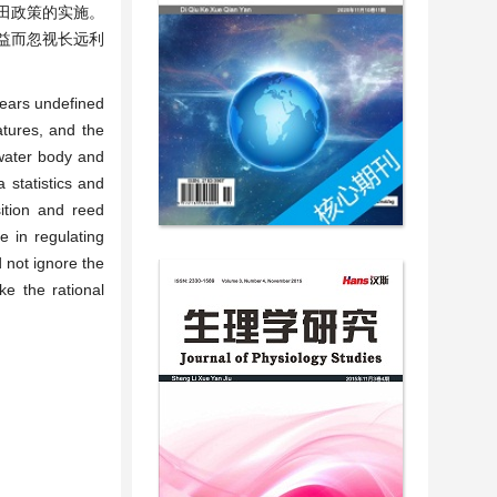
田政策的实施。
益而忽视长远利
years undefined
atures, and the
 water body and
 statistics and
ition and reed
e in regulating
 not ignore the
e the rational