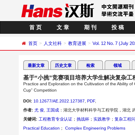
首 页
文 章
期 刊
投 稿
首页
人文社科
教育进展
Vol. 12 No. 7 (July 20
最新文章
历史文章
检索
领域
基于“小挑”竞赛项目培养大学生解决复杂工
Practice and Exploration on the Cultivation of the Abilit
Cup” Competition
DOI:
10.12677/AE.2022.127387
,
PDF
,
作者:
尤 俊
,
王国成
：湖北大学材料科学与工程学院，湖北 
关键词:
工程教育专业认证
；
挑战杯
；
实践教学
；
复杂工程
Practical Education
；
Complex Engineering Problems