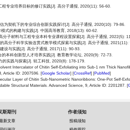
业培养目标的修订实践[J]. 高分子通报, 2020(11): 56-60.
契机下的专业综合创新实践探讨[J]. 高分子通报, 2020(10): 79-86.
构建与实践[J]. 中国高等教育, 2018(13): 60-62.
分子材料与工程专业本科专业课程设置探索[J]. 高分子通报, 2022(5): 117
高分子科学实验连贯式教学模式探索与实践[J]. 高分子通报, 2021(11): 94
践[J]. 高分子通报, 2017(11): 90-93.
创新型人才培养实践[J]. 教育教学论坛, 2020(9): 72-73.
探索[J]. 轻工科技, 2020(8): 178-179.
lvent Intercalator of Chitin Self-Exfoliating into Sub-1 nm Thick Nanofibr
, Article ID: 2007596. [
Google Scholar
] [
CrossRef
] [
PubMed
]
Molecular Layer of Chitin Sub-Nanometric Nanoribbons: One-Pot Self-Exfo
dable Structural Materials. Advanced Science, 9, Article ID: 2201287. [
汉斯期刊
作者须知
最新文章
投稿须知
同行评议
稿件跟踪