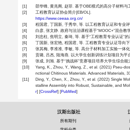
[1]
邵华锋, 黄兆阁, 赵菲. 基于OBE模式的高分子材料与工程专
[2]
工程教育认证协会简介[EB/OL].
https://www.ceeaa.org.cn/
[3]
程国君, 丁国新, 于秀华, 等. 以工程教育认证和专业评估为
[4]
白彦, 张文静. 政府与法治课程基于“MOOC+”混合教学模式的
[5]
刘忠柱, 焦明立, 秦琦, 等. 基于“工程教育专业认证”的高
[6]
丁国新, 张宏艳, 程国君, 等. 工程教育专业认证导向下的
[7]
张其梅, 李准准, 李敏, 等. 高分子材料加工实验一体化建设与实
[8]
贡璐, 吕杰, 陆海燕. 以大学生创新训练计划项目为平台的本科
[9]
张成, 刘旭. 基于“挑战杯”竞赛项目培养大学生综合能力的实践与
[10]
Yang, K., Zhou, Y., Wang, Z., et al. (2021) Pseu-doso
nctional Chitinous Materials. Advanced Materials, 33
[11]
Ding, Y., Chen, X., Zhou, Y., et al. (2022) Single 
stalline Assembly into Robust, Sustainable, and Mol
r
] [
CrossRef
] [
PubMed
]
汉斯出版社
所有期刊
学科分类