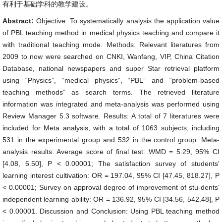
有利于基础学科的教学建设。
Abstract:
Objective: To systematically analysis the application value
of PBL teaching method in medical physics teaching and compare it
with traditional teaching mode. Methods: Relevant literatures from
2009 to now were searched on CNKI, Wanfang, VIP, China Citation
Database, national newspapers and super Star retrieval platform
using “Physics”, “medical physics”, “PBL” and “problem-based
teaching methods” as search terms. The retrieved literature
information was integrated and meta-analysis was performed using
Review Manager 5.3 software. Results: A total of 7 literatures were
included for Meta analysis, with a total of 1063 subjects, including
531 in the experimental group and 532 in the control group. Meta-
analysis results: Average score of final test: WMD = 5.29, 95% CI
[4.08, 6.50], P < 0.00001; The satisfaction survey of students’
learning interest cultivation: OR = 197.04, 95% CI [47.45, 818.27], P
< 0.00001; Survey on approval degree of improvement of stu-dents’
independent learning ability: OR = 136.92, 95% CI [34.56, 542.48], P
< 0.00001. Discussion and Conclusion: Using PBL teaching method