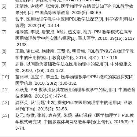
[5]
宋清焕, 谢稼祥, 张海涛. 医学物理学在情景认知下的PBL教学效
果分析[J]. 中国高等医学教育, 2009(9): 68-69.
[6]
曾平. 医用物理学教学中应用PBL教学法探究[J]. 科学咨询(科技•
管理), 2020(19): 13-14.
[7]
楼渝英, 李骏, 唐安成, 邱烈, 伍文蒂, 胡方. PBL教学模式在高专
医用物理教学中的实践与探索[J]. 重庆医学, 2010, 39(16): 2137
-2138.
[8]
王勤, 谢仁权, 施建南, 王贤书, 明雪梅. PBL教学模式在物理学教
学中的应用探索[J]. 教育现代化, 2016, 3(31): 117-119.
[9]
罗群. 以问题为基础教学法在医用物理中的应用[J]. 中外健康文
摘, 2010, 7(29): 121-122.
[10]
苗丽华, 匡宝平, 李玉生. 医学物理教学中PBL模式的实践探究[J].
医学信息, 2010, 23(2): 330-332.
[11]
邓跃龙. PBL教学法及其在医用物理学教学中的应用[J]. 中国教育
技术装备, 2010(24): 47-48.
[12]
龚丽英. 从“问题”出发, 探究PBL在医用物理学中的运用[J]. 科教
导刊(下旬), 2015(2): 52-53.
[13]
赵元, 彭微, 张玲, 袁在贤, 朱薿. 基础课程《医学物理学》PBL教
学模式研究[J]. 中国多媒体与网络教学学报(上旬刊), 2019(6): 7
3-74.