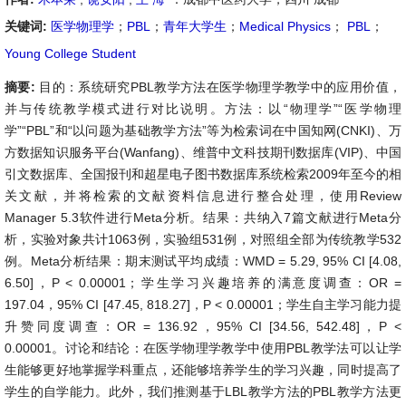
关键词:
医学物理学
；
PBL
；
青年大学生
；
Medical Physics
；
PBL
；
Young College Student
摘要:
目的：系统研究PBL教学方法在医学物理学教学中的应用价值，
并与传统教学模式进行对比说明。方法：以“物理学”“医学物理
学”“PBL”和“以问题为基础教学方法”等为检索词在中国知网(CNKI)、万
方数据知识服务平台(Wanfang)、维普中文科技期刊数据库(VIP)、中国
引文数据库、全国报刊和超星电子图书数据库系统检索2009年至今的相
关文献，并将检索的文献资料信息进行整合处理，使用Review
Manager 5.3软件进行Meta分析。结果：共纳入7篇文献进行Meta分
析，实验对象共计1063例，实验组531例，对照组全部为传统教学532
例。Meta分析结果：期末测试平均成绩：WMD = 5.29, 95% CI [4.08,
6.50]，P < 0.00001；学生学习兴趣培养的满意度调查：OR =
197.04，95% CI [47.45, 818.27]，P < 0.00001；学生自主学习能力提
升赞同度调查：OR = 136.92，95% CI [34.56, 542.48]，P <
0.00001。讨论和结论：在医学物理学教学中使用PBL教学法可以让学
生能够更好地掌握学科重点，还能够培养学生的学习兴趣，同时提高了
学生的自学能力。此外，我们推测基于LBL教学方法的PBL教学方法更