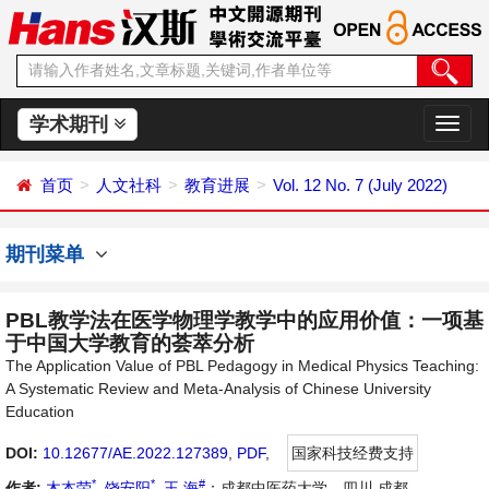
学术期刊
切
换
导
首页
人文社科
教育进展
Vol. 12 No. 7 (July 2022)
航
期刊菜单
PBL教学法在医学物理学教学中的应用价值：一项基
于中国大学教育的荟萃分析
The Application Value of PBL Pedagogy in Medical Physics Teaching:
A Systematic Review and Meta-Analysis of Chinese University
Education
DOI:
10.12677/AE.2022.127389
,
PDF
,
国家科技经费支持
*
*
#
作者:
木本荣
,
饶安阳
,
王 海
：成都中医药大学，四川 成都