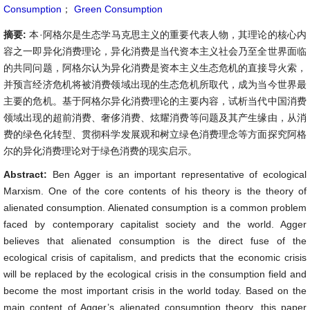
Consumption
；
Green Consumption
摘要:
本·阿格尔是生态学马克思主义的重要代表人物，其理论的核心内
容之一即异化消费理论，异化消费是当代资本主义社会乃至全世界面临
的共同问题，阿格尔认为异化消费是资本主义生态危机的直接导火索，
并预言经济危机将被消费领域出现的生态危机所取代，成为当今世界最
主要的危机。基于阿格尔异化消费理论的主要内容，试析当代中国消费
领域出现的超前消费、奢侈消费、炫耀消费等问题及其产生缘由，从消
费的绿色化转型、贯彻科学发展观和树立绿色消费理念等方面探究阿格
尔的异化消费理论对于绿色消费的现实启示。
Abstract:
Ben Agger is an important representative of ecological
Marxism. One of the core contents of his theory is the theory of
alienated consumption. Alienated consumption is a common problem
faced by contemporary capitalist society and the world. Agger
believes that alienated consumption is the direct fuse of the
ecological crisis of capitalism, and predicts that the economic crisis
will be replaced by the ecological crisis in the consumption field and
become the most important crisis in the world today. Based on the
main content of Agger’s alienated consumption theory, this paper