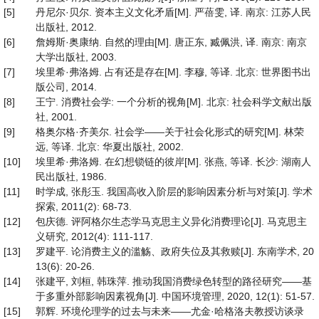
[5]
丹尼尔·贝尔. 资本主义文化矛盾[M]. 严蓓雯, 译. 南京: 江苏人民
出版社, 2012.
[6]
詹姆斯·奥康纳. 自然的理由[M]. 唐正东, 臧佩洪, 译. 南京: 南京
大学出版社, 2003.
[7]
埃里希·弗洛姆. 占有还是存在[M]. 李穆, 等译. 北京: 世界图书出
版公司, 2014.
[8]
王宁. 消费社会学: 一个分析的视角[M]. 北京: 社会科学文献出版
社, 2001.
[9]
格奥尔格·齐美尔. 社会学——关于社会化形式的研究[M]. 林荣
远, 等译. 北京: 华夏出版社, 2002.
[10]
埃里希·弗洛姆. 在幻想锁链的彼岸[M]. 张燕, 等译. 长沙: 湖南人
民出版社, 1986.
[11]
时学成, 张彤玉. 我国高收入阶层的影响因素分析与对策[J]. 学术
探索, 2011(2): 68-73.
[12]
包庆德. 评阿格尔生态学马克思主义异化消费理论[J]. 马克思主
义研究, 2012(4): 111-117.
[13]
罗建平. 论消费主义的滥觞、政府失位及其救赎[J]. 东南学术, 20
13(6): 20-26.
[14]
张建平, 刘桓, 韩珠萍. 推动我国消费绿色转型的路径研究——基
于多重外部影响因素视角[J]. 中国环境管理, 2020, 12(1): 51-57.
[15]
郭辉. 环境伦理学的过去与未来——尤金·哈格洛夫教授访谈录