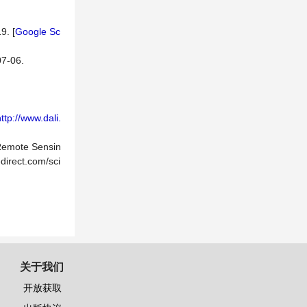
. [
Google Sc
-06.
ttp://www.dali.
 Remote Sensin
direct.com/sci
关于我们
开放获取