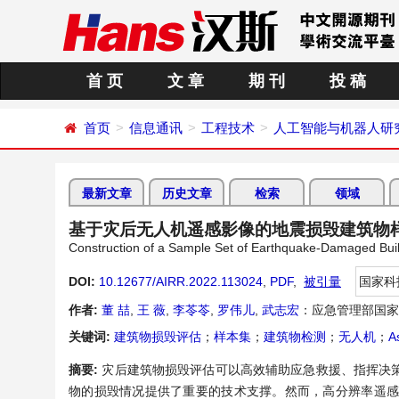
首 页
文 章
期 刊
投 稿
首页
信息通讯
工程技术
人工智能与机器人研
最新文章
历史文章
检索
领域
基于灾后无人机遥感影像的地震损毁建筑物
Construction of a Sample Set of Earthquake-Damaged Bu
DOI:
10.12677/AIRR.2022.113024
,
PDF
,
被引量
国家科
作者:
董 喆
,
王 薇
,
李苓苓
,
罗伟儿
,
武志宏
：应急管理部国家
关键词:
建筑物损毁评估
；
样本集
；
建筑物检测
；
无人机
；
A
摘要:
灾后建筑物损毁评估可以高效辅助应急救援、指挥决
物的损毁情况提供了重要的技术支撑。然而，高分辨率遥