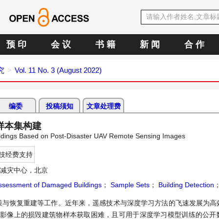
预 印
会 议
书 籍
新 闻
合 作
究
Vol. 11 No. 3 (August 2022)
编委
投稿须知
文章处理费
样本集构建
ildings Based on Post-Disaster UAV Remote Sensing Images
技经费支持
减灾中心，北京
ssessment of Damaged Buildings
；
Sample Sets
；
Building Detection
策与恢复重建等工作。近年来，遥感技术与深度学习方法的飞速发展为高
感影像上的损毁建筑物样本获取困难，且可用于深度学习模型训练的公开