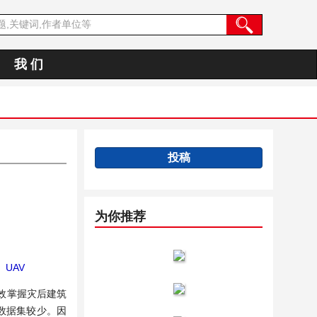
我 们
投稿
为你推荐
；
UAV
效掌握灾后建筑
数据集较少。因