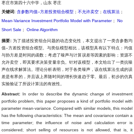
枣庄市第四十六中学，山东 枣庄
关键词:
含参数均值–方差投资组合模型
；
不允许卖空
；
在线算法
；
Mean-Variance Investment Portfolio Model with Parameter
；
No
Short Sale
；
Online Algorithm
摘要:
为了描述投资组合问题的动态变化性，本文提出了一类含参数均
值–方差投资组合模型。与类似模型相比，该模型具有以下特点：均值
与协方差是时间的函数；考虑了噪声与计算误差等因素的影响；资源不
允许卖空，即其要求决策变量非负。针对该模型，本文给出了一类抗噪
声在线求解算法。理论分析表明，对于各类噪声，该在线算法生成的误
差是有界的，并且该上界随时间的增长快速趋于零。最后，初步的仿真
实验验证了所设计算法的有效性。
Abstract:
In order to describe the dynamic change of investment
portfolio problem, this paper proposes a kind of portfolio model with
parameter mean-variance. Compared with similar models, this model
has the following characteristics: The mean and covariance contain a
time parameter; the influence of noise and calculation error is
considered; short selling of resources is not allowed, that is, it