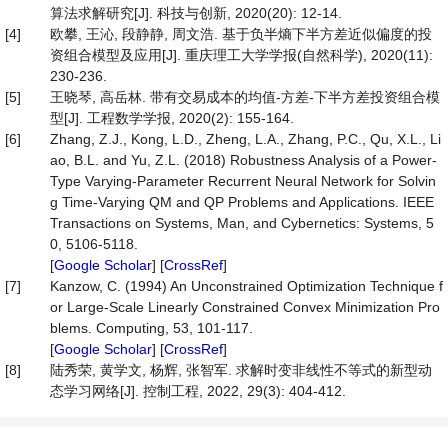
算法求解研究[J]. 科技与创新, 2020(20): 12-14.
[4]
欧攀, 王沁, 段静静, 周文浩. 基于负半熵下半方差近似偏度的投
资组合模型及应用[J]. 重庆理工大学学报(自然科学), 2020(11):
230-236.
[5]
王晓琴, 高岳林. 带有交易成本的均值-方差-下半方差投资组合模
型[J]. 工程数学学报, 2020(2): 155-164.
[6]
Zhang, Z.J., Kong, L.D., Zheng, L.A., Zhang, P.C., Qu, X.L., Li
ao, B.L. and Yu, Z.L. (2018) Robustness Analysis of a Power-
Type Varying-Parameter Recurrent Neural Network for Solvin
g Time-Varying QM and QP Problems and Applications. IEEE
Transactions on Systems, Man, and Cybernetics: Systems, 5
0, 5106-5118.
[
Google Scholar
] [
CrossRef
]
[7]
Kanzow, C. (1994) An Unconstrained Optimization Technique f
or Large-Scale Linearly Constrained Convex Minimization Pro
blems. Computing, 53, 101-117.
[
Google Scholar
] [
CrossRef
]
[8]
陆秀荣, 黄学文, 杨辉, 张智军. 求解时变非线性不等式的新型动
态学习网络[J]. 控制工程, 2022, 29(3): 404-412.