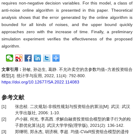
requires non-negative decision variables. For this model, a class of
anti-noise online algorithm is presented in this paper. Theoretical
analysis shows that the error generated by the online algorithm is
bounded for all kinds of noises, and the upper bound quickly
approaches zero with the increase of time. Finally, a preliminary
simulation experiment verifies the effectiveness of the proposed
algorithm.
文章引用：
孙敏, 孙达生, 葛静. 不允许卖空的含参数均值–方差投资组合
模型[J]. 统计学与应用, 2022, 11(4): 792-800.
https://doi.org/10.12677/SA.2022.114083
参考文献
[1]
张忠桢. 二次规划-非线性规划与投资组合的算法[M]. 武汉: 武汉
大学出版社, 2006: 1-10.
[2]
卢小丽, 何光, 李高西. 求解自融资投资组合模型的量子行为的粒
子群优化算法[J]. 武汉大学学报(理学版), 2021(2): 136-142.
[3]
郑继明, 郑永杰, 胡济桐, 李超. 均值-CVaR投资组合模型的遗传