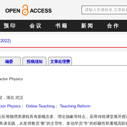
预 印
会 议
书 籍
新 闻
合 作
 2022)
编委
投稿须知
文章处理费
actor Physics
院，湖北 武汉
tor Physics
；
Online Teaching
；
Teaching Reform
反应堆物理类课程具有新概念多、理论抽象等特点，采用传统课堂展开授
体实践，从发挥教员“教”的主导性、发动学员“学”的积极性和重视高阶