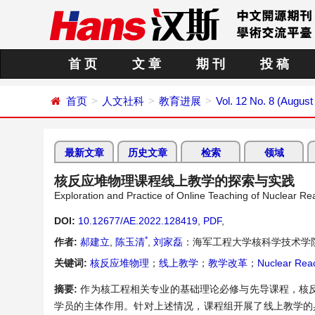
首 页
文 章
期 刊
投 稿
首页
人文社科
教育进展
Vol. 12 No. 8 (August
最新文章
历史文章
检索
领域
核反应堆物理课程线上教学的探索与实践
Exploration and Practice of Online Teaching of Nuclear Re
DOI:
10.12677/AE.2022.128419
,
PDF
,
*
作者:
郝建立
,
陈玉清
,
刘家磊
：海军工程大学核科学技术学
关键词:
核反应堆物理
；
线上教学
；
教学改革
；
Nuclear Reac
摘要:
作为核工程相关专业的基础理论必修与先导课程，核
学员的主体作用。针对上述情况，课程组开展了线上教学的具